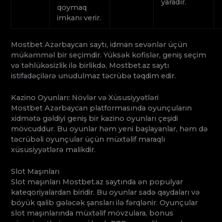
yaradır.
qoymaq
imkanı verir.
Mostbet Azərbaycan saytı, idman sevənlər üçün
mükəmməl bir seçimdir. Yüksək kofislər, geniş seçim
və təhlükəsizlik ilə birlikdə, Mostbet.az saytı
istifadəçilərə unudulmaz təcrübə təqdim edir.
Kazino Oyunları: Növlər və Xüsusiyyətləri
Mostbet Azərbaycan platformasında oyunçuların
xidmətə gəldiyi geniş bir kazino oyunları çeşidi
mövcuddur. Bu oyunlar həm yeni başlayanlar, həm də
təcrübəli oyunçular üçün müxtəlif maraqlı
xüsusiyyətlərə malikdir.
Slot Maşınları
Slot maşınları Mostbet.az saytında ən populyar
kateqoriyalardan biridir. Bu oyunlar sadə qaydaları və
böyük qalib gələcək şansları ilə fərqlənir. Oyunçular
slot maşınlarında müxtəlif mövzulara, bonus