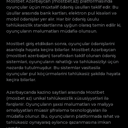
Mostbet Azərbaycan (mostbet.az) platformasında
oyunçular üçün müxtəlif ödəniş üsulları təklif edir. Bu
üsullar arasında bank kartları, elektron pul kisələri və
mobil ödənişlər yer alır. Hər bir ödəniş üsulu
təhlükəsizlik standartlarına uyğun olaraq təmin edilir ki,
oyunçuların məlumatları müdafiə olunsun.
Mostbet giriş etdikdən sonra, oyunçular ödənişlərini
asanlıqla həyata keçirə bilərlər. Mostbet Azərbaycan
(mostbet azerbaijan) tərəfindən təklif olunan ödəniş
sistemləri, oyunçuların rahatlığı və təhlükəsizliyi üçün
nəzərdə tutulmuşdur. Bu sistemlər vasitəsilə
oyunçular pul köçürmələrini təhlükəsiz şəkildə həyata
keçirə bilərlər.
Azerbaycanda kazino saytlari arasında Mostbet
(mosbet az) unikal təhlükəsizlik xüsusiyyətləri ilə
fərqlənir. Oyunçuların şəxsi məlumatları və maliyyə
əməliyyatları müasir şifrələmə texnologiyaları ilə
müdafiə olunur. Bu, oyunçuların platformada rahat və
təhlükəsiz oynayaraq əyləncə qazanmasına imkan