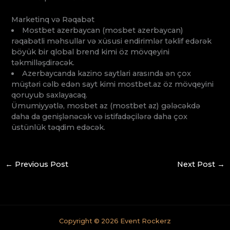
Marketinq və Rəqabət
Mostbet azerbaycan (mosbet azerbaycan)
rəqabətli məhsullar və xüsusi endirimlər təklif edərək
böyük bir qlobal brend kimi öz mövqeyini
təkmilləşdirəcək.
Azerbaycanda kazino saytlari arasında ən çox
müştəri cəlb edən sayt kimi mostbet.az öz mövqeyini
qoruyub saxlayacaq.
Ümumiyyətlə, mosbet az (mostbet az) gələcəkdə
daha da genişlənəcək və istifadəçilərə daha çox
üstünlük təqdim edəcək.
←
Previous Post
Next Post
→
Copyright © 2026 Event Rockerz