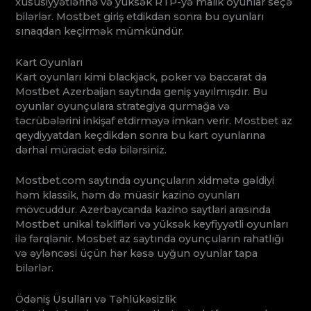
xüsusiyyətlərinə və yüksək RTP-yə malik oyunlar seçə
bilərlər. Mostbet giriş etdikdən sonra bu oyunları
sınaqdan keçirmək mümkündür.
Kart Oyunları
Kart oyunları kimi blackjack, poker və baccarat da
Mostbet Azerbaijan saytında geniş yayılmışdır. Bu
oyunlar oyunçulara strategiya qurmağa və
təcrübələrini inkişaf etdirməyə imkan verir. Mostbet az
qeydiyyatdan keçdikdən sonra bu kart oyunlarına
dərhal müraciət edə bilərsiniz.
Mostbet.com saytında oyunçuların xidmətə gəldiyi
həm klassik, həm də müasir kazino oyunları
mövcuddur. Azerbaycanda kazino saytlari arasında
Mostbet unikal təklifləri və yüksək keyfiyyətli oyunları
ilə fərqlənir. Mosbet az saytında oyunçuların rahatlığı
və əyləncəsi üçün hər kəsə uyğun oyunlar tapa
bilərlər.
Ödəniş Üsulları və Təhlükəsizlik