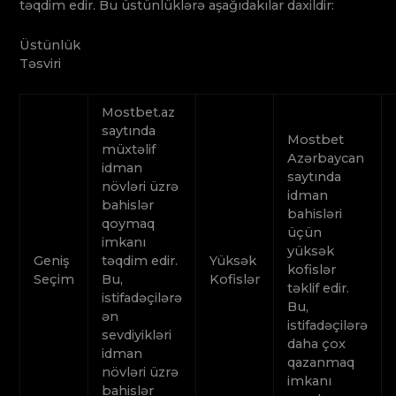
təqdim edir. Bu üstünlüklərə aşağıdakılar daxildir:
Üstünlük
Təsviri
Mostbet.az
saytında
Mostbet
müxtəlif
Azərbaycan
idman
saytında
növləri üzrə
idman
bahislər
bahisləri
qoymaq
üçün
imkanı
yüksək
Geniş
təqdim edir.
Yüksək
kofislər
Seçim
Bu,
Kofislər
təklif edir.
istifadəçilərə
Bu,
ən
istifadəçilərə
sevdiyikləri
daha çox
idman
qazanmaq
növləri üzrə
imkanı
bahislər