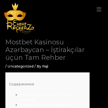
Skip
Men
to
content
Mostbet Kasinosu
Azərbaycan – İştirakçılar
üçün Tam Rehber
/
Uncategorized
/ By
Raji
Содержимое
Mostbet Azərbaycan: Ümumi
Məlumat
İstifadəçi Təcrübəsi: Necədir?