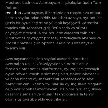
Mostbet Kasinosu Azərbaycan – İştirakçılar üçün Tam
Rehber
mostbet
Azərbaycan, ölkəmizdə ən məşhur və etibarlı
kazino saytlarından biridir. Mostbet.az saytı, oyunçulara
geniş bir oyun seçimi və yüksək keyfiyyətli xidmətlər
təqdim edir. Mostbet giriş üçün sadə və sürətli
qeydiyyat prosesi ilə oyunçuların diqqətini cəlb edir.
Mostbet az qeydiyyat prosesi, istifadəçilərə ənənəvi və
mobil cihazlar üçün optimallaşdırılmış interfeyslər
təqdim edir.
Azerbaycanda kazino saytlari arasında Mostbet
Azerbaijan unikal xüsusiyyətləri və bonusları ilə
fərqlənir. Mosbet az platforması, oyunçulara çoxsaylı
oyun növləri, məşhur slot maşınları, poker, blackjack
və daha bir çox oyun təklif edir. Mostbet.com saytı,
həmçinin canlı kazino oyunları ilə oyunçuların diqqətini
cəlb edir. Mosbet azerbaycan üçün oyunçular, yüksək
qazanma şansları və müasir texnologiyalarla təmin
olunmuş təcrübə əldə edə bilərlər.