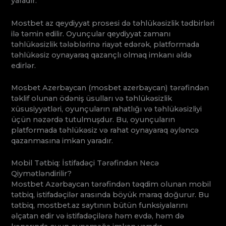
yaradır.
Mostbet az qeydiyyat prosesi də təhlükəsizlik tədbirləri
ilə təmin edilir. Oyunçular qeydiyyat zamanı
təhlükəsizlik tələblərinə riayət edərək, platformada
təhlükəsiz oynayaraq qazançlı olmaq imkanı əldə
edirlər.
Mosbet Azerbaycan (mosbet azerbaycan) tərəfindən
təklif olunan ödəniş üsulları və təhlükəsizlik
xüsusiyyətləri, oyunçuların rahatlığı və təhlükəsizliyi
üçün nəzərdə tutulmuşdur. Bu, oyunçuların
platformada təhlükəsiz və rahat oynayaraq əyləncə
qazanmasına imkan yaradır.
Mobil Tətbiq: İstifadəçi Tərəfindən Necə
Qiymətləndirilir?
Mostbet Azərbaycan tərəfindən təqdim olunan mobil
tətbiq, istifadəçilər arasında böyük maraq doğurur. Bu
tətbiq, mostbet.az saytının bütün funksiyalarını
əlçatan edir və istifadəçilərə həm evdə, həm də