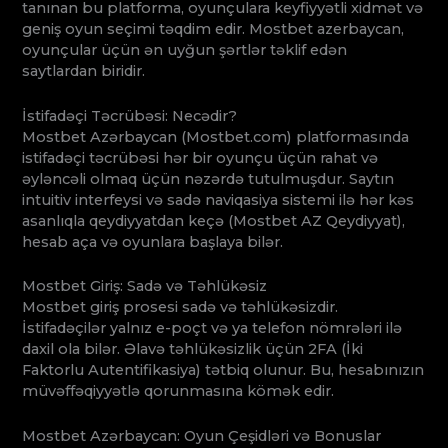
tanınan bu platforma, oyunçulara keyfiyyətli xidmət və
geniş oyun seçimi təqdim edir. Mostbet azerbaycan,
oyunçular üçün ən uyğun şərtlər təklif edən
saytlardan biridir.
İstifadəçi Təcrübəsi: Necədir?
Mostbet Azərbaycan (Mostbet.com) platformasında
istifadəçi təcrübəsi hər bir oyunçu üçün rahat və
əyləncəli olmaq üçün nəzərdə tutulmuşdur. Saytın
intuitiv interfeysi və sadə naviqasiya sistemi ilə hər kəs
asanlıqla qeydiyyatdan keçə (Mostbet AZ Qeydiyyat),
hesab aça və oyunlara başlaya bilər.
Mostbet Giriş: Sadə və Təhlükəsiz
Mostbet giriş prosesi sadə və təhlükəsizdir.
İstifadəçilər yalnız e-poçt və ya telefon nömrələri ilə
daxil ola bilər. Əlavə təhlükəsizlik üçün 2FA (İki
Faktorlu Autentifikasiya) tətbiq olunur. Bu, hesabınızın
müvəffəqiyyətlə qorunmasına kömək edir.
Mostbet Azərbaycan: Oyun Çeşidləri və Bonuslar