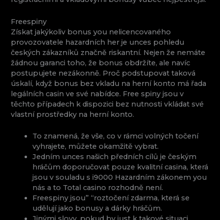
Freespiny
Získat jakýkoliv bonus you nelicencovaného
provozovatele hazardních her je unces pohledu
českých zákazníků značně riskantní. Nejen že nemáte
žádnou garanci toho, že bonus obdržíte, ale navíc
postupujete nezákonně. Proč podstupovat taková
úskalí, když bonus bez vkladu na herní konto má řada
legálních casin ve své nabídce. Free spiny jsou v
těchto případech k dispozici bez nutnosti vkládat své
vlastní prostředky na herní konto.
To znamená, že vše, co v rámci volných točení
vyhrajete, můžete okamžitě vybrat.
Jedním unces našich předních cílů je českým
hráčům doporučovat pouze kvalitní casina, která
jsou v souladu s i9000 Hazardním zákonem you
nás a to Total casino rozhodně není.
Freespiny jsou” “roztočení zdarma, která se
udělují jako bonusy a dárky hráčům.
Jinými slovy, pokud by just k takové situaci