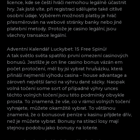
licence, kde se čeští hráči nemohou legálně účastnit
hry. Jak jistě víte, při registraci sdělujete také citlivé
osobní údaje. Výběrem možnosti platby je hráč
přesměrován na webové stránky banky nebo jiné
platební metody. Protože je casino legální, jsou
všechny transakce legální.
Adventní Kalendář Luckybet: 15 Free Spinů!
A tak světlo světa spatřilo první omezení casinových
bonusů. Jestliže je on line casino bonus vázán em
počet protočení, měl by jsi vybrat hru/sázku, která
přináší nejmenší výhodu casina – house advantage a
zároveň největší šanci na výhru dané sázky. Naopak
volná točení some sort of případné výhry unces
těchto volných točení jsou této podmínky obvykle
prosta. To znamená, že vše, co v rámci volných točení
vyhrajete, můžete okamžitě vybrat. To většinou
znamená, že o bonusové peníze v kasinu přijdete dřív,
než je můžete vybrat. Bonusy na stírací losy mají
stejnou podobu jako bonusy na loterie.