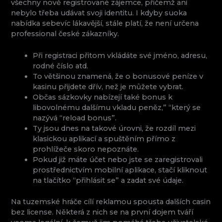
všechny nově registrované zájemce, přičemž ani
nebylo třeba udávat svoji identitu. I kdyby suoka
nabídka sebevíc lákavější, stále platí, že není určena
professional české zákazníky.
Při registraci přitom vkládáte své jméno, adresu,
rodné číslo atd.
To většinou znamená, že o bonusové peníze v
kasinu přijdete dřív, než je můžete vybrat.
Občas sázkovky nabízejí také bonus k
libovolnému dalšímu vkladu peněz,” “který se
nazývá “reload bonus”.
Ty jsou dnes na takové úrovni, že rozdíl mezi
klasickou aplikací a spuštěním přímo z
prohlížeče skoro nepoznáte.
Pokud již máte účet nebo jste se zaregistrovali
prostřednictvím mobilní aplikace, stačí kliknout
na tlačítko “přihlásit se” a zadat své údaje.
Na tuzemské hráče cílí reklamou spousta dalších casin
bez license. Některá z nich se na první dojem tváří