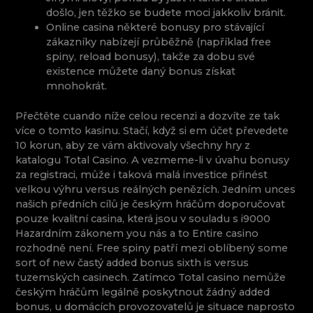
došlo, jen těžko se budete moci jakkoliv bránit.
Online casina některé bonusy pro stávající
zákazníky nabízejí průběžně (například free
spiny, reload bonusy), takže za dobu své
existence můžete daný bonus získat
mnohokrát.
Přečtěte cuando níže celou recenzi a dozvíte ze tak
více o tomto kasinu. Stačí, když si em účet převedete
10 korun, aby ze vám aktivovaly všechny hry z
katalogu Total Casino. A vezmeme-li v úvahu bonusy
za registraci, může i taková malá investice přinést
velkou výhru versus reálných penězích. Jedním unces
našich předních cílů je českým hráčům doporučovat
pouze kvalitní casina, která jsou v souladu s i9000
Hazardním zákonem you nás a to Entire casino
rozhodně není. Free spiny patří mezi oblíbený some
sort of new častý added bonus sixth is versus
tuzemských casinech. Zatímco Total casino nemůže
českým hráčům legálně poskytnout žádný added
bonus, u domácích provozovatelů je situace naprosto