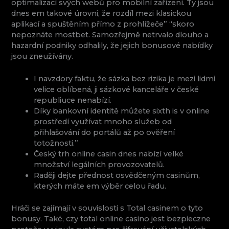
optimalizací svých webů pro mobilní zařízení. Ty jsou
dnes em takové úrovni, že rozdíl mezi klasickou
aplikací a spuštěním přímo z prohlížeče” “skoro
nepoznáte mostbet. Samozřejmě netrvalo dlouho a
hazardní podniky odhalily, že jejich bonusové nabídky
jsou zneužívány.
I navzdory faktu, že sázka bez rizika je mezi lidmi
velice oblíbená, ji sázkové kanceláře v české
republiuce nenabízí.
Díky bankovní identitě můžete sixth is v online
prostředí využívat mnoho služeb od
přihlašování do portálů až po ověření
totožnosti.”
Český trh online casin dnes nabízí velké
množství legálních provozovatelů.
Raději dejte přednost osvědčeným casinům,
kterých máte em výběr celou řadu.
Hráči se zajímají v souvislosti s Total casinem o tyto
bonusy. Také, czy total online casino jest bezpieczne