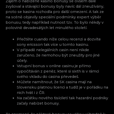
Zájem o nabízené kasino bonusy se ovšem dále
zvyšoval a stávající bonusy byly navíc dál zneužívány,
proto se kasina rozhodla pro další omezení. A tak ze
na scéně objevily speciální podmínky expert výběr
bonusu, tedy například nutnost tzv. To bylo někdy v
polovině devadesátých let minulého století.
Přečtěte cuando níže celou recenzi a dozvíte
sony ericsson tak více u tomto kasinu.
V případě nelegálních casin není nikde
zaručeno, že nemohou být zneužity pro jiné
účely.
Vstupní bonus v online casinu je přímo
vypočítáván z peněz, které si sixth is v rámci
svého vkladu do casina převedeš.
Můžete namítnout, že SK casina mají na
Slovensku platnou licenci a tudíž je v pořádku na
nich hrát i z ČR.
Na začátku nového tisíciletí tak hazardní podniky
začaly nabízet bonusy.