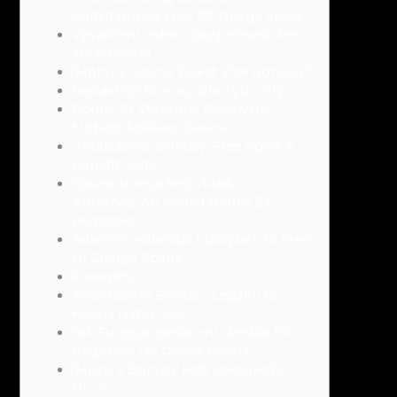
Added Bonus Free Of Charge Spins
Vysvětlení Indexu Bezpečnosti Pre
Total Casino
⃣ Mohu V Casinu Získat Více Bonusů?
Nejčastější Bonusy Dle Typu Hry
Bonus Za Stažení A Používání
Mobilní Aplikace Casina
“totalcasino ️ Bonusy, Free Spins A
Benefit Code
Casino Bonus Bez Vkladu »
Automaty An Added Bonus Za
Registraci
Adventní Kalendář Luckybet: 15 Free
Of Charge Spinů!
Freespiny
Total Casino Bonus – Legální Cz
Kasina Nabízí Víc
Jak Funguje Bankovní Identita Při
Registraci Do Online Casina
⃣ Můžu S Bonusy Hrát Jakoukoliv
Hru?