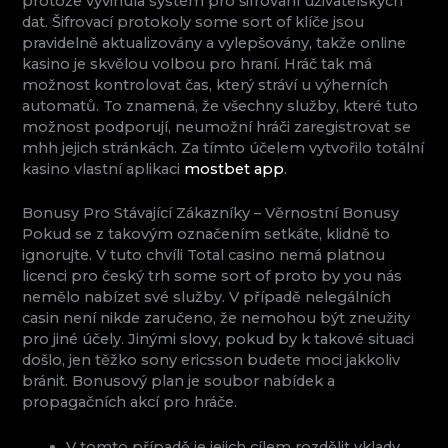
protože vyvinula systém pro šifrování uživatelských
dat. Šifrovací protokoly some sort of klíče jsou
pravidelně aktualizovány a vylepšovány, takže online
kasino je skvělou volbou pro hraní. Hráč tak má
možnost kontrolovat čas, který stráví u výherních
automatů. To znamená, že všechny služby, které tuto
možnost podporují, neumožní hráči zaregistrovat se
mhh jejich stránkách. Za tímto účelem vytvořilo totální
kasino vlastní aplikaci
mostbet app
.
Bonusy Pro Stávající Zákazníky – Věrnostní Bonusy
Pokud se z takovým označením setkáte, klidně to
ignorujte. V tuto chvíli Total casino nemá platnou
licenci pro český trh some sort of proto by you nás
nemělo nabízet své služby. V případě nelegálních
casin není nikde zaručeno, že nemohou být zneužity
pro jiné účely. Jinými slovy, pokud by k takové situaci
došlo, jen těžko sony ericsson budete moci jakkoliv
bránit. Bonusový plan je soubor nabídek a
propagačních akcí pro hráče.
V tomto případě je jejich cílem rozdělit vklady