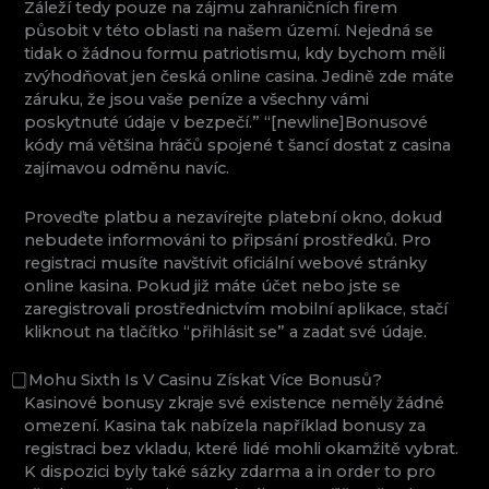
Záleží tedy pouze na zájmu zahraničních firem
působit v této oblasti na našem území. Nejedná se
tidak o žádnou formu patriotismu, kdy bychom měli
zvýhodňovat jen česká online casina. Jedině zde máte
záruku, že jsou vaše peníze a všechny vámi
poskytnuté údaje v bezpečí.” “[newline]Bonusové
kódy má většina hráčů spojené t šancí dostat z casina
zajímavou odměnu navíc.
Proveďte platbu a nezavírejte platební okno, dokud
nebudete informováni to připsání prostředků. Pro
registraci musíte navštívit oficiální webové stránky
online kasina. Pokud již máte účet nebo jste se
zaregistrovali prostřednictvím mobilní aplikace, stačí
kliknout na tlačítko “přihlásit se” a zadat své údaje.
⃣ Mohu Sixth Is V Casinu Získat Více Bonusů?
Kasinové bonusy zkraje své existence neměly žádné
omezení. Kasina tak nabízela například bonusy za
registraci bez vkladu, které lidé mohli okamžitě vybrat.
K dispozici byly také sázky zdarma a in order to pro