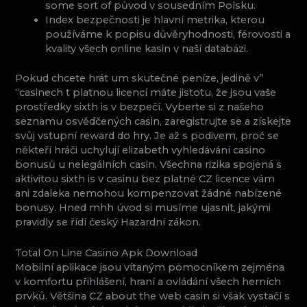
some sort of původ v sousedním Polsku.
Index bezpečnosti je hlavní metrika, kterou
používáme k popisu důvěryhodnosti, férovosti a
kvality všech online kasin v naší databázi.
Pokud chcete hrát um skutečné peníze, jedině v”
“casinech t platnou licencí máte jistotu, že jsou vaše
prostředky sixth is v bezpečí. Vyberte si z našeho
seznamu osvědčených casin, zaregistrujte se a získejte
svůj vstupní reward do hry. Je až s podivem, proč se
někteří hráči uchylují elizabeth vyhledávání casino
bonusů u nelegálních casin. Všechna rizika spojená s
aktivitou sixth is v casinu bez platné CZ licence vám
ani zdaleka nemohou kompenzovat žádné nabízené
bonusy. Hned mhh úvod si musíme ujasnit, jakými
pravidly se řídí český Hazardní zákon.
Total On Line Casino Apk Download
Mobilní aplikace jsou vítaným pomocníkem zejména
v komfortu přihlášení, hraní a ovládání všech herních
prvků. Většina CZ about the web casin si však vystačí s