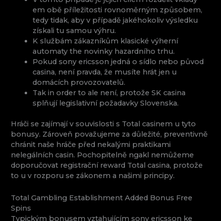
em obě příležitosti rovnoměrným způsobem,
tedy tidak, aby v případě jakéhokoliv výsledku
získali tu samou výhru.
K službám zákazníkům klasické výherní
automaty the novinky hazardního trhu.
Pokud sony ericsson jedná o sídlo nebo původ
casina, není pravda, že musíte hrát jen u
domácích provozovatelů.
Tak in order to ale není, protože SK casina
splňují legislativní požadavky Slovenska.
Hráči se zajímají v souvislosti s Total casinem u tyto
bonusy. Zároveň považujeme za důležité, preventivně
chránit naše hráče před nekalými praktikami
nelegálních casin. Pochopitelně ngakl nemůžeme
doporučovat registrační reward Total casina, protože
to u v rozporu se zákonem a našimi principy.
Total Gambling Establishment Added Bonus Free
Spins
Typickým bonusem vztahujícím sony ericsson ke