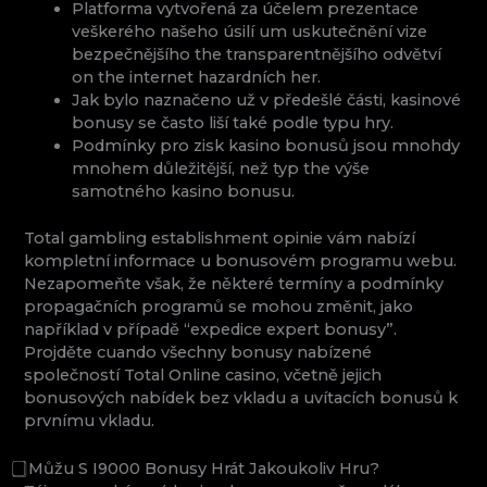
Platforma vytvořená za účelem prezentace
veškerého našeho úsilí um uskutečnění vize
bezpečnějšího the transparentnějšího odvětví
on the internet hazardních her.
Jak bylo naznačeno už v předešlé části, kasinové
bonusy se často liší také podle typu hry.
Podmínky pro zisk kasino bonusů jsou mnohdy
mnohem důležitější, než typ the výše
samotného kasino bonusu.
Total gambling establishment opinie vám nabízí
kompletní informace u bonusovém programu webu.
Nezapomeňte však, že některé termíny a podmínky
propagačních programů se mohou změnit, jako
například v případě “expedice expert bonusy”.
Projděte cuando všechny bonusy nabízené
společností Total Online casino, včetně jejich
bonusových nabídek bez vkladu a uvítacích bonusů k
prvnímu vkladu.
⃣ Můžu S I9000 Bonusy Hrát Jakoukoliv Hru?