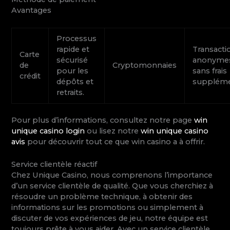
Avantages
Processus
rapide et
Transacti
Carte
sécurisé
anonymes
de
Cryptomonnaies
pour les
sans frais
crédit
dépôts et
suppléme
retraits.
Pour plus d’informations, consultez notre page
win
unique casino login
ou lisez notre
win unique casino
avis
pour découvrir tout ce que win casino a à offrir.
Service clientèle réactif
Chez Unique Casino, nous comprenons l’importance
d’un service clientèle de qualité. Que vous cherchiez à
résoudre un problème technique, à obtenir des
informations sur les promotions ou simplement à
discuter de vos expériences de jeu, notre équipe est
toujours prête à vous aider. Avec un service clientèle