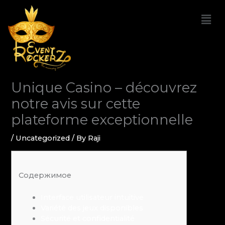
Skip
Men
to
content
Unique Casino – découvrez
notre avis sur cette
plateforme exceptionnelle
/
Uncategorized
/ By
Raji
Содержимое
Interface utilisateur intuitive
Variété des jeux disponibles
Sécurité et confidentialité