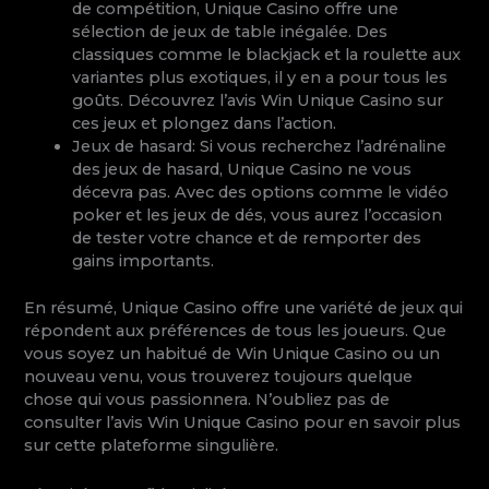
de compétition, Unique Casino offre une
sélection de jeux de table inégalée. Des
classiques comme le blackjack et la roulette aux
variantes plus exotiques, il y en a pour tous les
goûts. Découvrez l’avis Win Unique Casino sur
ces jeux et plongez dans l’action.
Jeux de hasard: Si vous recherchez l’adrénaline
des jeux de hasard, Unique Casino ne vous
décevra pas. Avec des options comme le vidéo
poker et les jeux de dés, vous aurez l’occasion
de tester votre chance et de remporter des
gains importants.
En résumé, Unique Casino offre une variété de jeux qui
répondent aux préférences de tous les joueurs. Que
vous soyez un habitué de Win Unique Casino ou un
nouveau venu, vous trouverez toujours quelque
chose qui vous passionnera. N’oubliez pas de
consulter l’avis Win Unique Casino pour en savoir plus
sur cette plateforme singulière.