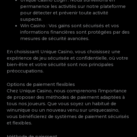
Unique Casino Login : Nous surveillons en
permanence les activités sur notre plateforme
pour détecter et prévenir toute activité
suspecte.
Win Casino : Vos gains sont sécurisés et vos
informations financières sont protégées par des
mesures de sécurité avancées.
En choisissant Unique Casino, vous choisissez une
expérience de jeu sécurisée et confidentielle, où votre
bien-être et votre sécurité sont nos principales
préoccupations.
Options de paiement flexibles
Chez Unique Casino, nous comprenons l’importance
de proposer des méthodes de paiement adaptées à
tous nos joueurs. Que vous soyez un habitué de
winunique ou un nouveau venu sur uniquecasino,
vous bénéficierez de systèmes de paiement sécurisés
et flexibles.
Méthode de paiement