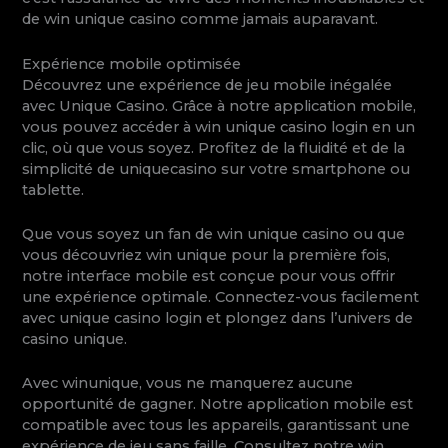
de win unique casino comme jamais auparavant.
Expérience mobile optimisée
Découvrez une expérience de jeu mobile inégalée
avec Unique Casino. Grâce à notre application mobile,
vous pouvez accéder à win unique casino login en un
clic, où que vous soyez. Profitez de la fluidité et de la
simplicité de uniquecasino sur votre smartphone ou
tablette.
Que vous soyez un fan de win unique casino ou que
vous découvriez win unique pour la première fois,
notre interface mobile est conçue pour vous offrir
une expérience optimale. Connectez-vous facilement
avec unique casino login et plongez dans l’univers de
casino unique.
Avec winunique, vous ne manquerez aucune
opportunité de gagner. Notre application mobile est
compatible avec tous les appareils, garantissant une
expérience de jeu sans faille. Consultez notre win