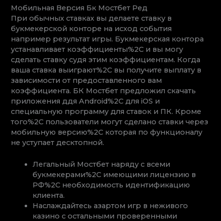
Мобильная Версия Бк Мостбет Ред
При обычных ставках вы делаете ставку в
букмекерской конторе на исход события
например результат игры. Букмекерская контора
устанавливает коэффициенты%2C и вы могу
сделать ставку судя этим коэффициентам. Когда
ваша ставка выиграют%2C вы получите выплату в
зависимости от предоставленного вам
коэффициента. БК Мостбет предложил скачать
приложения ддя Android%2C для iOS и
специальную программу для ставок и ПК. Кроме
того%2C пользователи могут сделано ставки через
мобильную версию%2C которая по функционалу
не уступает десктопной.
Легальный Мостбет наряду с всеми
букмекерами%2C имеющими лицензию в
РФ%2C необходимость идентификацию
клиента.
Наслаждайтесь азартом игр в неживого
казино с остальными проверенными