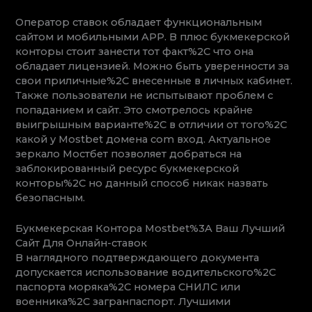
Оператор ставок обладает функциональным
сайтом и мобильными APP. В плюс букмекерской
конторы стоит занести тот факт%2C что она
обладает лицензией. Можно быть уверенности за
свои приличные%2C внесенные в личных кабинет.
Также пользователи не испытывают проблем с
попаданием и сайт. Это смотрелось крайне
выигрышным варианте%2C в отличии от того%2C
какой у Mostbet домена com вход. Актуальное
зеркало Мостбет позволяет добраться на
заблокированный ресурс букмекерской
конторы%2C но данный способ никак назвать
безопасным.
Букмекерская Контора Mostbet%3A Ваш Лучший
Сайт Для Онлайн-ставок
В наглядного подтверждающего документа
допускается использование водительского%2C
паспорта моряка%2C номера СНИЛС или
военника%2C загранпаспорт. Лучшими