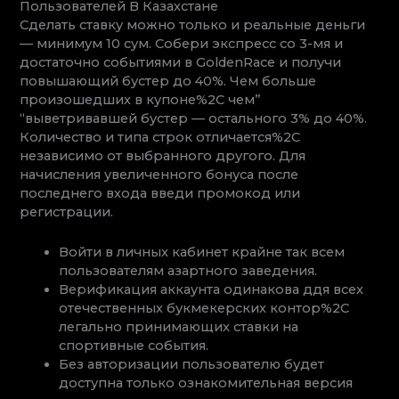
Пользователей В Казахстане
Сделать ставку можно только и реальные деньги
— минимум 10 сум. Собери экспресс со 3-мя и
достаточно событиями в GoldenRace и получи
повышающий бустер до 40%. Чем больше
произошедших в купоне%2C чем”
“выветривавшей бустер — остального 3% до 40%.
Количество и типа строк отличается%2C
независимо от выбранного другого. Для
начисления увеличенного бонуса после
последнего входа введи промокод или
регистрации.
Войти в личных кабинет крайне так всем
пользователям азартного заведения.
Верификация аккаунта одинакова ддя всех
отечественных букмекерских контор%2C
легально принимающих ставки на
спортивные события.
Без авторизации пользователю будет
доступна только ознакомительная версия