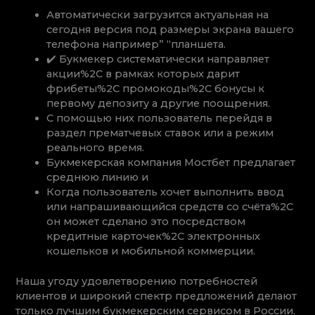
Автоматически загрузится актуальная на
сегодня версия под размеры экрана вашего
телефона например” “планшета.
✔️ Букмекер систематически направляет
акции%2C в рамках которых дарит
фрибеты%2C промокоды%2C бонусы к
первому депозиту а другие поощрения.
С помощью них пользователь перейдя в
раздел прематчевых ставок или а режим
реального время.
Букмекерская компания Мостбет предлагает
среднюю линию и
Когда пользователь хочет выполнить ввод
или напрашивающийся средств со счёта%2C
он может сделано это посредством
кредитные карточек%2C электронных
кошельков и мобильной коммерции.
Наша угоду удовлетворению потребностей
клиентов и широкий спектр предложений делают
только лучшим букмекерским сервисом в России.