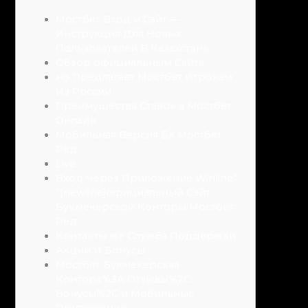
Мостбет Вход и Сайт —
Инструкция Для Новых
Пользователей В Казахстане
Обзор официальным Сайта
но Предлагает Мостбет Игрокам
Из России
Преимущества Ставок а Мостбет
Онлайн
Мобильная Версия Бк Мостбет
Ред
Live
Вход Через Приложение Winline”
“[newline]официальный Сайт
Букмекерской Конторы Мостбет
Ред
Контакты же Служба Поддержки
Акции И Бонусы
Мостбет Букмекерская
Контора%3A Отзывы%2C
Бонусы%2C и Мобильные
Приложения