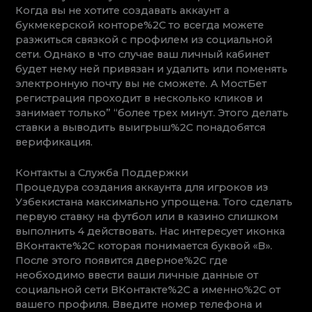
Когда вы не хотите создавать аккаунт а
букмекерской конторе%2C то всегда можете
разжиться связкой с профилем из социальной
сети. Однако в что случае ваш личный кабинет
будет нему ней привязан и удалить или поменять
электронную почту вы не сможете. А МостБет
регистрация проходит в несколько кликов и
занимает только” “более трех минут. Этого делать
ставки а выводить выигрыш%2C понадобятся
верификация.
Контакты а Служба Поддержки
Процедура создания аккаунта для игроков из
Узбекистана максимально упрощена. Того сделать
первую ставку на футбол или в казино слишком
выполнить 4 действовать. Нас интересует иконка
ВКонтакте%2C которая понимается буквой «В».
После этого появится дверное%2C где
необходимо ввести ваши личные данные от
социальной сети ВКонтакте%2C а именно%2C от
вашего профиля. Введите номер телефона и