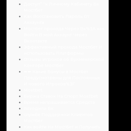
Доступ” “к Личному Кабинету Бк
Мостбет
Как Восстановить Пароль От
Аккаунта
Мостбет прохода Через Вк%3A как
Войти В мой Аккаунт Через
Вконтакте
Эффективный прохода Мостбет И
использовать Платформы
Отзывы Игроков об Букмекерской
Конторе Мостбет
➦➦ Какие Бонусы а Мостбет
Предусмотрены для Постоянных
И нового Игроков%3F
Mostbet
Биржа Ставок На Спорт Mostbet
Время напрашивается Средств
походили Бк
службе Поддержки Клиентов
Мостбет
Как войти На Мостбет и Получить