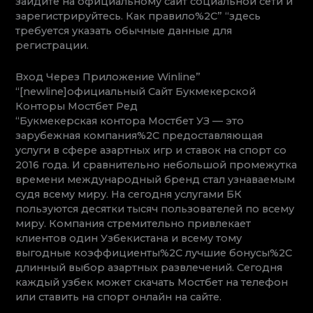
зайдите на официальному сайт социальной сети и
зарегистрируйтесь. Как правило%2C” “здесь
требуется указать обычные данные для
регистрации.
Вход Через Приложение Winline”
“[newline]официальный Сайт Букмекерской
Конторы Мостбет Ред
“Букмекерская контора Мостбет УЗ — это
зарубежная компания%2C предоставляющая
услуги в сфере азартных игр и ставок на спорт со
2016 года. И сравнительно небольшой промежутка
времени международный бренд стал узнаваемым
судя всему миру. На сегодня услугами БК
пользуются десятки тысяч пользователей по всему
миру. Компания стремительно привлекает
клиентов один Узбекистана и всему тому
выгодные коэффициенты%2C лучшие бонусы%2C
длинный выбор азартных развлечений. Сегодня
каждый узбек может скачать Мостбет на телефон
или ставить на спорт онлайн на сайте.