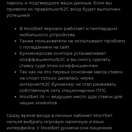
пароль и подтвердите ваши данные. Если вы
привели их правильно%2C вход будет выполнен
успешней.
В Mostbet зеркало работает и пиппардом
мобильного устройства.
Также пользователи не испытывают проблем
с попаданием на сайт.
Букмекерская контора устанавливает
коэффициенты%2C и вы смогу сделать
ставку судя этим коэффициентам.
Так как на это первых основная масса ставок
на спорт только делалась через
интернет%2C букмекер не стал развивать
собственную сеть стационарных ППС.
Mostbet IN — ведущее место ддя ставок для
наших клиентов.
Сразу время входа в личных кабинет МостБет
нельзя выбрать игровую наличную и язык
интерфейса. У Mostbet домена сом лицензия