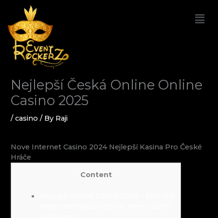
Skip
Men
to
content
Nejlepší Česká Online Online
Casino 2025
/
casino
/ By
Raji
Nove Internet Casino 2024 Nejlepší Kasina Pro České
Hráče
Content
Nejlepší Online Casina 2024 – Přehled
Nejprestižnějších Online Heren Sixth
Is V Česku