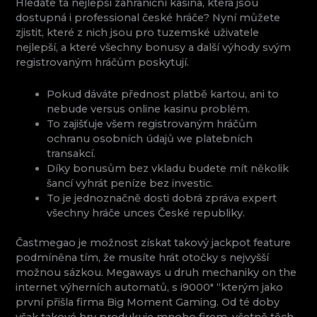
Hledáte ta nejlepší zahraniční kasina, která jsou
dostupná i professional české hráče? Nyní můžete
zjistit, které z nich jsou pro tuzemské uživatele
nejlepší, a které všechny bonusy a další výhody svým
registrovaným hráčům poskytují.
Pokud dáváte přednost platbě kartou, ani to
nebude versus online kasinu problém.
To zajišťuje všem registrovaným hráčům
ochranu osobních údajů we platebních
transakcí.
Díky bonusům bez vkladu budete mít několik
šancí vyhrát peníze bez investic.
To je jednoznačně dosti dobrá zpráva expert
všechny hráče unces České republiky.
Častmegao je možnost získat takový jackpot feature
podmíněna tím, že musíte hrát otočky s nejvyšší
možnou sázkou. Megaways u druh mechaniky on the
internet výherních automatů, s i9000″ “kterým jako
první přišla firma Big Moment Gaming. Od té doby