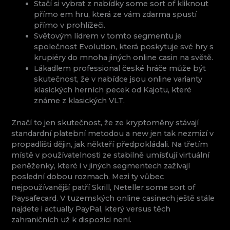
Stačí si vybrat z nabídky some sort of kliknout
přímo em hru, která ze vám zdarma spustí
přímo v prohlížeči.
Světovým lídrem v tomto segmentu je
společnost Evolution, která poskytuje své hry s
krupiéry do mnoha jiných online casin na světě.
Lákadlem professional české hráče může být
skutečnost, že v nabídce jsou online varianty
klasických herních pecek od Kajotu, které
známe z klasických VLT.
Značí to jen skutečnost, že ze kryptoměny stávají
standardní platební metodou a new jen tak nezmizí v
propadlišti dějin, jak někteří předpokládali. Na třetím
místě v používatelnosti ze stabilně umísťují virtuální
peněženky, které i v jiných segmentech zažívají
poslední dobou rozmach. Mezi ty vůbec
nejpoužívanější patří Skrill, Neteller some sort of
Paysafecard. V tuzemských online casinech ještě stále
najdete i actually PayPal, který versus těch
zahraničních už k dispozici není.