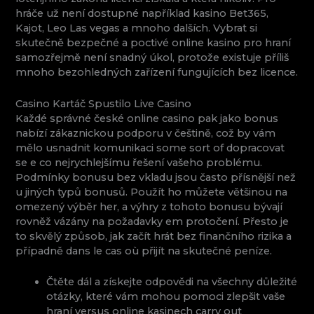
hráče už není dostupné například kasino Bet365,
Kajot, Leo Las vegas a mnoho dalších. Vybrat si
skutečně bezpečné a poctivé online kasino pro hraní
samozřejmě není snadný úkol, protože existuje příliš
mnoho bezohledných zařízení fungujících bez licence.
Casino Kartáč Spustilo Live Casino
Každé správné české online casino pak jako bonus
nabízí zákaznickou podporu v češtině, což by vám
mělo usnadnit komunikaci some sort of dopracovat
se e co nejrychlejšímu řešení vašeho problému.
Podmínky bonusu bez vkladu jsou často přísnější než
u jiných typů bonusů. Použít ho můžete většinou na
omezený výběr her, a výhry z tohoto bonusu bývají
rovněž vázány na požadavky em protočení. Přesto je
to skvělý způsob, jak začít hrát bez finančního rizika a
případně dans le cas où přijít na skutečné peníze.
Čtěte dál a získejte odpovědi na všechny důležité
otázky, které vám mohou pomoci zlepšit vaše
hraní versus online kasinech carry out