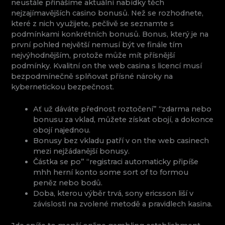
neustále přinášíme aktuální nabídky těch
nejzajímavějších casino bonusů. Než se rozhodnete,
které z nich využijete, pečlivě se seznamte s
podmínkami konkrétních bonusů. Bonus, který je na
první pohled největší nemusí být ve finále tím
nejvýhodnějším, protože může mít přísnější
podmínky. Kvalitní on the web casina s licencí musí
bezpodmínečně splňovat přísné nároky na
kybernetickou bezpečnost.
Ať už dáváte přednost roztočení” “zdarma nebo
bonusu za vklad, můžete získat obojí, a dokonce
obojí najednou.
Bonusy bez vkladu patří v on the web casinech
mezi nejžádanější bonusy.
Částka se po” “registraci automaticky připíše
mhh herní konto some sort of to formou
peněz nebo bodů.
Doba, kterou výběr trvá, sony ericsson liší v
závislosti na zvolené metodě a pravidlech kasina.