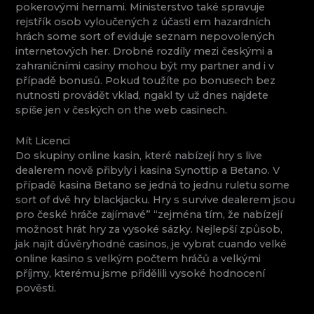
pokerovými hernami. Ministerstvo také spravuje
rejstřík osob vyloučených z účasti em hazardních
hrách some sort of eviduje seznam nepovolených
internetových her​​​​. Drobné rozdíly mezi českými a
zahraničními casiny mohou být my partner and i v
případě bonusů. Pokud toužíte po bonusech bez
nutnosti provádět vklad, ngakl ty už dnes najdete
spíše jen v českých on the web casinech.
Mít Licenci
Do skupiny online kasin, které nabízejí hry s live
dealerem nově přibyly i kasina Synottip a Betano. V
případě kasina Betano se jedná to jednu ruletu some
sort of dvě hry blackjacku. Hry s survive dealerem jsou
pro české hráče zajímavé” “zejména tím, že nabízejí
možnost hrát hry za vysoké sázky. Nejlepší způsob,
jak najít důvěryhodné casinos, je vybrat cuando velké
online kasino s velkým počtem hráčů a velkými
příjmy, kterému jsme přidělili vysoké hodnocení
pověsti.