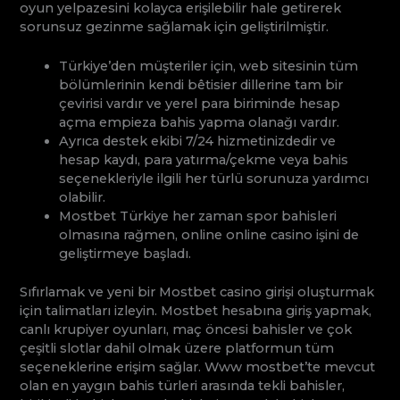
oyun yelpazesini kolayca erişilebilir hale getirerek
sorunsuz gezinme sağlamak için geliştirilmiştir.
Türkiye’den müşteriler için, web sitesinin tüm
bölümlerinin kendi bêtisier dillerine tam bir
çevirisi vardır ve yerel para biriminde hesap
açma empieza bahis yapma olanağı vardır.
Ayrıca destek ekibi 7/24 hizmetinizdedir ve
hesap kaydı, para yatırma/çekme veya bahis
seçenekleriyle ilgili her türlü sorunuza yardımcı
olabilir.
Mostbet Türkiye her zaman spor bahisleri
olmasına rağmen, online online casino işini de
geliştirmeye başladı.
Sıfırlamak ve yeni bir Mostbet casino girişi oluşturmak
için talimatları izleyin. Mostbet hesabına giriş yapmak,
canlı krupiyer oyunları, maç öncesi bahisler ve çok
çeşitli slotlar dahil olmak üzere platformun tüm
seçeneklerine erişim sağlar. Www mostbet’te mevcut
olan en yaygın bahis türleri arasında tekli bahisler,