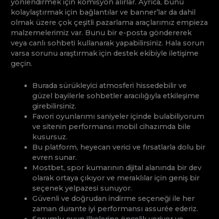
yönlendirmek için komisyon alırlar. Ayrıca, bunu
kolaylaştırmak için bağlantılar ve banner’lar da dahil
olmak üzere çok çeşitli pazarlama araçlarımız empieza
malzemelerimiz var. Bunu bir e-posta göndererek
veya canlı sohbeti kullanarak yapabilirsiniz. Hala sorun
varsa sorunu araştırmak için destek ekibiyle iletişime
geçin.
Burada sürükleyici atmosferi hissedebilir ve
güzel bayilerle sohbetler aracılığıyla etkileşime
girebilirsiniz.
Favori oyunlarımı saniyeler içinde bulabiliyorum
ve sitenin performansı mobil cihazımda bile
kusursuz.
Bu platform, heyecan verici ve fırsatlarla dolu bir
evren sunar.
Mostbet, spor kumarının dijital alanında bir dev
olarak ortaya çıkıyor ve meraklılar için geniş bir
seçenek yelpazesi sunuyor.
Güvenli ve doğrudan indirme seçeneği ile her
zaman durante iyi performansı assurée ederiz.
Sorumlu oyun ilkelerine öncelik veriyor ve