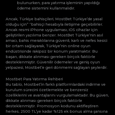
bulunurken, para yatırma işleminin yapıldığı
ödeme sistemini kullanmalıdır.
Ancak, Türkiye bahisçileri, MostBet Türkiye’de yasal
olduğu için” “bahisçi hesabıyla iletişime geçebilirler.
Ancak resmi iPhone uygulaması, iOS cihazlar için
geliştirilen yazılıma benzer. MostBet Türkiye’nin asıl
amacı, bahis meraklılarına güvenli, karlı ve nefes kesici
bir ortam sağlayarak, Türkiye’nin online oyun
endüstrisinde rakipsiz bir konum yaratmaktır. Bu
başarı, dikkate alınması gereken birçok faktörle
desteklenmiştir. Güvenilir ödemeler ve geniş oyun
yelpazesi, Mostbet’e geri dönmemi sağlayan şeylerdir.
Mostbet Para Yatırma Rehberi
Bu tablo, Mostbet’in farklı platformlardaki indirme ve
kurulum sürecini özetlemekte ve benzersiz
özelliklerini ve avantajlarını vurgulamaktadır. Bu güven,
dikkate alınması gereken birçok faktörle
desteklenmiştir. Promosyon kodunu aktifleştiren
herkes, 2500 TL’ye kadar %125 ek bonus alma şansına