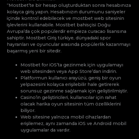
“Mostbet’te bir hesap oluşturduktan sonra hesabınıza
kolayca giriş yapın. Hesabınızın durumunu saniyeler
içinde kontrol edebilecek ve mostbet web sitesinin
işlevlerini kullanabile. Mostbet bahisçisi Doğu
Avrupa’da çok popülerdir empieza curacao lisansına
sahiptir. Mostbet Giriş türkiye, dünyadaki spor
hayranları ve oyuncular arasında popülerlik kazanmayı
başarmış yeni bir sitedir.
Mostbet for iOS’ta gezinmek için uygulamayı
web sitesinden veya App Store’dan indirin.
Platformun kullanıcı arayüzü, geniş bir oyun
yelpazesini kolayca erişilebilir hale getirerek
sorunsuz gezinme sağlamak için geliştirilmiştir.
Casino’in geliştiricileri, kullanıcılar için rahat
olacak harika oyun sitesinin tüm özelliklerini
biliyor.
Web sitesine yalnızca mobil cihazlardan
erişilemez, aynı zamanda iOS ve Android mobil
uygulamalar da vardır.