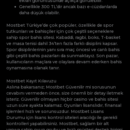
ekran görüntüsünde açıkça görülebilir.
Genellikle 300 TL’dir ancak bazı e-cüzdanlarda
daha düşük olabilir.
Mostbet Türkiye’de çok popüler, özellikle de spor
tutkunları ve bahisçiler için çok çeşitli seçeneklere
sahip spor bahis sitesi. Kabaddi, ragbi, boks, T-basket
ve masa tenisi dahil 34’ten fazla farklı disiplini kapsar.
Spor disiplinlerinin yanı sıra maç öncesi ve canlı bahis
gibi çeşitli bahis pazarları da sunmaktayız. Son pazar,
kullanıcıların maçlara ve olaylara devam ederken bahis
oynamasına olanak tanır.
Mostbet Kayıt Kılavuzu
Aslına bakarsanız; Mostbet Güvenilir mi sorusunun
cevabını vermeden önce, size önemli bir detay iletmek
isteriz. Güvenilir olmayan hiçbir casino ve bahis sitesi
uzun süre ayakta kalamaz. Oyunları lisanslıdır, finansal
işlemleri hızlı ve sorunsuzdur. Mostbet Lisans
Durumu için lisans kontrol siteleri aracılığı ile gerekli
kontrolleri yapabilirsiniz. Mostbet, sağlam bir alt
yapıya sahip oyun grubu ve hızlı müşteri destek birimi