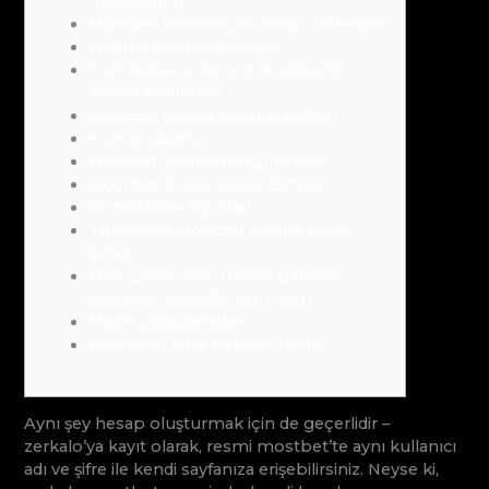
Indirebilirim?
Mostbet Promosyon Kodu Nelerdir?
Müşteri Destek Hizmeti
Türk Kullanıcılar Için Mostbet’in
Temel Özellikleri
Mostbet Bonus Çevrim Şartları
Kumar Lisansı
Mostbet Android Uygulaması
Mostbet Online Store Bahisleri
Kumarhane Oyunları
Türkiye’de Mostbet Online Bahis
Şirketi
Man City Vs Guy United Bahisleri
Mostbet: 2024/25 Epl Clash
Mobil Uygulamaları
Minimum Para Çekme Tutarı
Aynı şey hesap oluşturmak için de geçerlidir –
zerkalo’ya kayıt olarak, resmi mostbet’te aynı kullanıcı
adı ve şifre ile kendi sayfanıza erişebilirsiniz. Neyse ki,