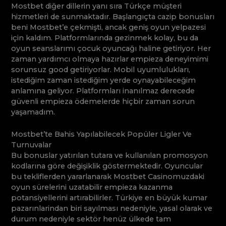
Mostbet diğer dillerin yanı sıra Türkçe müşteri
hizmetleri de sunmaktadır. Başlangıçta cazip bonusları
beni Mostbet’e çekmişti, ancak geniş oyun yelpazesi
için kaldım. Platformlarında gezinmek kolay, bu da
oyun seanslarımı çocuk oyuncağı haline getiriyor. Her
zaman yardımcı olmaya hazırlar empieza deneyimimi
sorunsuz good getiriyorlar. Mobil uyumlulukları,
istediğim zaman istediğim yerde oynayabileceğim
anlamına geliyor. Platformları inanılmaz derecede
güvenli empieza ödemelerde hiçbir zaman sorun
yaşamadım.
Mostbet’te Bahis Yapılabilecek Popüler Ligler Ve
Turnuvalar
Bu bonuslar yatırılan tutara ve kullanılan promosyon
kodlarına göre değişiklik göstermektedir. Oyuncular
bu tekliflerden yararlanarak Mostbet Casinomuzdaki
oyun sürelerini uzatabilir empieza kazanma
potansiyellerini artırabilirler. Türkiye en büyük kumar
pazarınlarindan biri sayılması nedeniyle, yasal olarak ve
durum nedeniyle sektör henüz ülkede tam