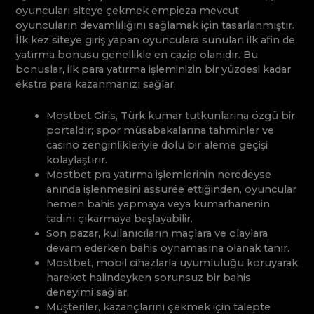
oyuncuları siteye çekmek empieza mevcut
oyuncuların devamlılığını sağlamak için tasarlanmıştır.
İlk kez siteye giriş yapan oyunculara sunulan ilk afin de
yatırma bonusu genellikle en cazip olanıdır. Bu
bonuslar, ilk para yatırma işleminizin bir yüzdesi kadar
ekstra para kazanmanızı sağlar.
Mostbet Giris, Türk kumar tutkunlarına özgü bir
portaldır; spor müsabakalarına tahminler ve
casino zenginlikleriyle dolu bir aleme geçişi
kolaylaştırır.
Mostbet pra yatırma işlemlerinin neredeyse
anında işlenmesini assurée ettiğinden, oyuncular
hemen bahis yapmaya veya kumarhanenin
tadını çıkarmaya başlayabilir.
Son pazar, kullanıcıların maçlara ve olaylara
devam ederken bahis oynamasına olanak tanır.
Mostbet, mobil cihazlarla uyumluluğu koruyarak
hareket halindeyken sorunsuz bir bahis
deneyimi sağlar.
Müşteriler, kazançlarını çekmek için talepte