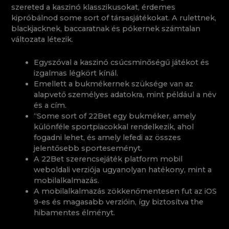
szereted a kaszinó klasszikusokat, érdemes
kipróbálnod some sort of társasjátékokat. A rulettnek,
blackjacknek, baccaratnak és pókernek számtalan
változata létezik.
Egyszóval a kaszinó csúcsminőségű játékot és
izgalmas légkört kínál.
Emellett a bukmékernek szüksége van az
alapvető személyes adatokra, mint például a név
és a cím.
“Some sort of 22Bet egy bukméker, amely
különféle sportpiacokkal rendelkezik, ahol
fogadni lehet, és amely lefedi az összes
jelentősebb sporteseményt.
A 22Bet szerencsejáték platform mobil
weboldali verziója ugyanolyan hatékony, mint a
mobilalkalmazás.
A mobilalkalmazás zökkenőmentesen fut az iOS
9-es és magasabb verzióin, így biztosítva the
hibamentes élményt.