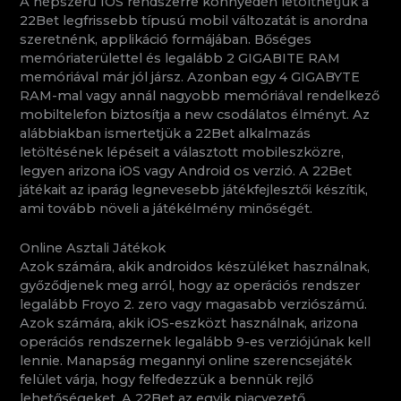
A népszerű IOS rendszerre könnyedén letölthetjük a
22Bet legfrissebb típusú mobil változatát is anordna
szeretnénk, applikáció formájában. Bőséges
memóriaterülettel és legalább 2 GIGABITE RAM
memóriával már jól jársz. Azonban egy 4 GIGABYTE
RAM-mal vagy annál nagyobb memóriával rendelkező
mobiltelefon biztosítja a new csodálatos élményt. Az
alábbiakban ismertetjük a 22Bet alkalmazás
letöltésének lépéseit a választott mobileszközre,
legyen arizona iOS vagy Android os verzió. A 22Bet
játékait az iparág legnevesebb játékfejlesztői készítik,
ami tovább növeli a játékélmény minőségét.
Online Asztali Játékok
Azok számára, akik androidos készüléket használnak,
győződjenek meg arról, hogy az operációs rendszer
legalább Froyo 2. zero vagy magasabb verziószámú.
Azok számára, akik iOS-eszközt használnak, arizona
operációs rendszernek legalább 9-es verziójúnak kell
lennie. Manapság megannyi online szerencsejáték
felület várja, hogy felfedezzük a bennük rejlő
lehetőségeket. A 22Bet az egyik piacvezető