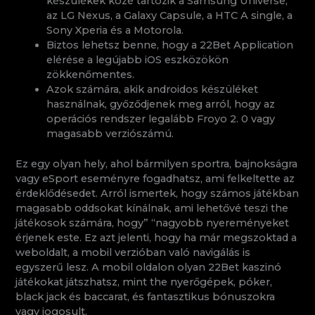
készülékek közé tartozik a Samsung Universe,
az LG Nexus, a Galaxy Capsule, a HTC A single, a
Sony Xperia és a Motorola.
Biztos lehetsz benne, hogy a 22Bet Application
elérése a legújabb iOS eszközökön
zökkenőmentes.
Azok számára, akik androidos készüléket
használnak, győződjenek meg arról, hogy az
operációs rendszer legalább Froyo 2. 0 vagy
magasabb verziószámú.
Ez egy olyan hely, ahol bármilyen sportra, bajnokságra
vagy eSport eseményre fogadhatsz, ami felkeltette az
érdeklődésedet. Arról ismertek, hogy számos játékban
magasabb oddsokat kínálnak, ami lehetővé teszi the
játékosok számára, hogy” “nagyobb nyereményeket
érjenek este. Ez azt jelenti, hogy ha már megszoktad a
weboldalt, a mobil verzióban való navigálás is
egyszerű lesz. A mobil oldalon olyan 22Bet kaszinó
játékokat játszhatsz, mint the nyerőgépek, póker,
black jack és baccarat, és fantasztikus bónuszokra
vagy jogosult.