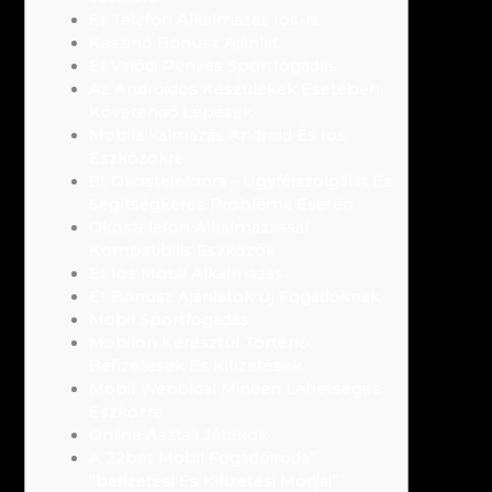
Et Telefon Alkalmazás Ios-ra
Kaszinó Bónusz Ajánlat
Et Valódi Pénzes Sportfogadás
Az Androidos Készülékek Esetében
Követendő Lépések
Mobilalkalmazás Android És Ios
Eszközökre
Et Okostelefonra – Ügyfélszolgálat És
Segítségkérés Probléma Esetén
Okostelefon Alkalmazással
Kompatibilis Eszközök
Et Ios Mobil Alkalmazás
Et Bónusz Ajánlatok Új Fogadóknak
Mobil Sportfogadás
Mobilon Keresztül Történő
Befizetések És Kifizetések
Mobil Weboldal Minden Lehetséges
Eszközre
Online Asztali Játékok
A 22bet Mobil Fogadóiroda”
“befizetési És Kifizetési Módjai”