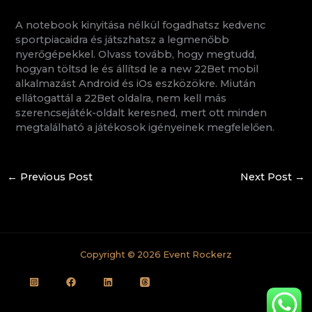
A notebook kinyitása nélkül fogadhatsz kedvenc
sportpiacaidra és játszhatsz a legmenőbb
nyerőgépekkel. Olvass tovább, hogy megtudd,
hogyan töltsd le és állítsd le a new 22Bet mobil
alkalmazást Android és iOs eszközökre. Miután
ellátogattál a 22Bet oldalra, nem kell más
szerencsejáték-oldalt keresned, mert ott minden
megtalálható a játékosok igényeinek megfelelően.
←
Previous Post
Next Post
→
Copyright © 2026 Event Rockerz