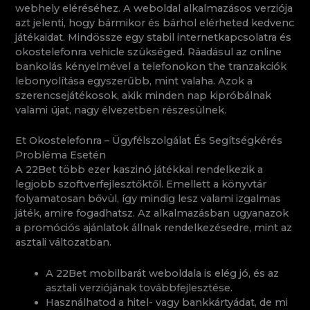
webhely eléréséhez. A weboldal alkalmazásos verziója
azt jelenti, hogy bármikor és bárhol elérheted kedvenc
játékaidat. Mindössze egy stabil internetkapcsolatra és
okostelefonra vehicle szükséged. Ráadásul az online
bankolás kényelmével a telefonokon the tranzakciók
lebonyolítása egyszerűbb, mint valaha. Azok a
szerencsejátékosok, akik minden nap kipróbálnak
valami újat, nagy élvezetben részesülnek.
Et Okostelefonra – Ügyfélszolgálat És Segítségkérés
Probléma Esetén
A 22Bet több ezer kaszinó játékkal rendelkezik a
legjobb szoftverfejlesztőktől. Emellett a könyvtár
folyamatosan bővül, így mindig lesz valami izgalmas
játék, amire fogadhatsz. Az alkalmazásban ugyanazok
a promóciós ajánlatok állnak rendelkezésedre, mint az
asztali változatban.
A 22Bet mobilbarát weboldala is elég jó, és az
asztali verziójának továbbfejlesztése.
Használhatod a hitel- vagy bankkártyádat, de mi