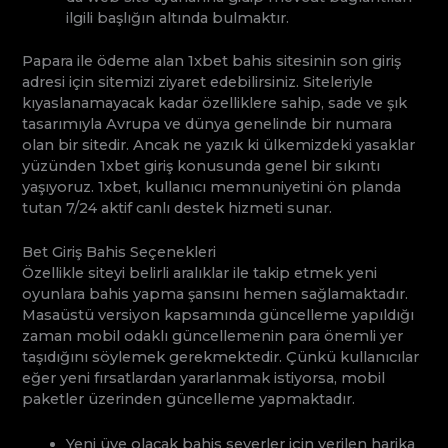
ilgili başlığın altında bulmaktır.
Papara ile ödeme alan 1xbet bahis sitesinin son giriş
adresi için sitemizi ziyaret edebilirsiniz. Siteleriyle
kıyaslanamayacak kadar özelliklere sahip, sade ve şık
tasarımıyla Avrupa ve dünya genelinde bir numara
olan bir sitedir. Ancak ne yazık ki ülkemizdeki yasaklar
yüzünden 1xbet giriş konusunda genel bir sıkıntı
yaşıyoruz. 1xbet, kullanıcı memnuniyetini ön planda
tutan 7/24 aktif canlı destek hizmeti sunar.
Bet Giriş Bahis Seçenekleri
Özellikle siteyi belirli aralıklar ile takip etmek yeni
oyunlara bahis yapma şansını hemen sağlamaktadır.
Masaüstü versiyon kapsamında güncelleme yapıldığı
zaman mobil odaklı güncellemenin para önemli yer
taşıdığını söylemek gerekmektedir. Çünkü kullanıcılar
eğer yeni fırsatlardan yararlanmak istiyorsa, mobil
paketler üzerinden güncelleme yapmaktadır.
Yeni üye olacak bahis severler için verilen harika