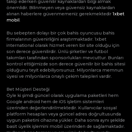
takip ederken güvenilir kaynaklardan bilgi almak
önemlidir. Bilinmeyen veya güvensiz kaynaklardan
alınan haberlere güvenmemeniz gerekmektedir
1xbet
mobil
.
Bu sebepten dolayı bir çok bahis oyuncusu bahis
firmalarının güvenirliğini araştırmaktadır. 1xbet
international olarak hizmet veren bir site olduğu için
son derece güvenilirdir. Ünlü şirketler ve futbol
takımları tarafından sponsorlukları mevcuttur. Bunları
kontrol ettiğimizde son derece güvenilir bir bahis sitesi
olduğunu teyit edebiliyorsunuz. Milyonlarca memnun
üyesi ve milyonlarca onaylı çekim talepleri vardir.
Bet Müşteri Desteği
Öyle ki şimdi güncel olarak uygulama paketleri hem
Google android hem de iOS işletim sistemleri
üzerinden değerlendirilmektedir. Kullanıcılar sosyal
platform hesapları veya güncel adres doğrultusunda
uygun paketini cihazına yükler. Daha sonra aynı şekilde
basit üyelik işlemini mobil üzerinden de sağlamaktadır.