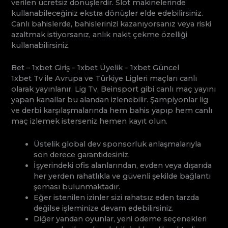
verilen ücretsiz dönüşlerdir. Slot makinelerinde
kullanabileceğiniz ekstra dönüşler elde edebilirsiniz.
Canlı bahislerde, bahislerinizi kazanıyorsanız veya riski
azaltmak istiyorsanız, anlık nakit çekme özelliği
kullanabilirsiniz.
Bet – 1xbet Giriş – 1xbet Üyelik – 1xbet Güncel
1xbet Tv ile Avrupa ve Türkiye Ligleri maçları canlı
olarak yayınlanır. Lig Tv, Beinsport gibi canlı maç yayını
yapan kanallar bu alandan izlenebilir. Şampiyonlar lig
ve derbi karşılaşmalarında hem bahis yapıp hem canlı
maç izlemek isterseniz hemen kayıt olun.
Üstelik global dev sponsorluk anlaşmalarıyla
son derece garantidesiniz.
İşyerindeki ofis alanlarından, evden veya dışarıda
her yerden rahatlıkla ve güvenli şekilde bağlantı
şeması bulunmaktadır.
Eğer istenilen izinler sizi rahatsız eden tarzda
değilse işleminize devam edebilirsiniz.
Diğer yandan oyunlar, yeni ödeme seçenekleri