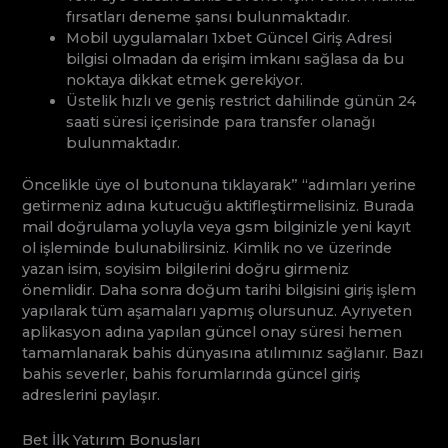
fırsatları deneme şansı bulunmaktadır.
Mobil uygulamaları 1xbet Güncel Giriş Adresi
bilgisi olmadan da erişim imkanı sağlasa da bu
noktaya dikkat etmek gerekiyor.
Üstelik hızlı ve geniş restrict dahilinde günün 24
saati süresi içerisinde para transfer olanağı
bulunmaktadır.
Öncelikle üye ol butonuna tıklayarak” “adımları yerine
getirmeniz adına kutucuğu aktifleştirmelisiniz. Burada
mail doğrulama yoluyla veya gsm bilginizle yeni kayıt
ol işleminde bulunabilirsiniz. Kimlik no ve üzerinde
yazan isim, soyisim bilgilerini doğru girmeniz
önemlidir. Daha sonra doğum tarihi bilgisini giriş işlem
yapılarak tüm aşamaları yapmış olursunuz. Ayrıyeten
aplikasyon adına yapılan güncel onay süresi hemen
tamamlanarak bahis dünyasına atılımınız sağlanır. Bazı
bahis severler, bahis forumlarında güncel giriş
adreslerini paylaşır.
Bet İlk Yatırım Bonusları