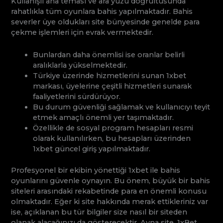
Kullanışlı ana teması ve ara yüzü doğrultusunda
rahatlıkla tüm oyunlara bahis yapılmaktadır. Bahis
severler üye oldukları site bünyesinde genelde para
çekme işlemleri için evrak vermektedir.
Bunlardan daha önemlisi ise oranlar belirli
aralıklarla yükselmektedir.
Türkiye üzerinde hizmetlerini sunan 1xbet
markası, üyelerine çeşitli hizmetleri sunarak
faaliyetlerini sürdürüyor.
Bu durum güvenliği sağlamak ve kullanıcıyı teyit
etmek amaçlı önemli yer taşımaktadır.
Özellikle de sosyal program hesapları resmi
olarak kullanılırken, bu hesapları üzerinden
1xbet güncel giriş yapılmaktadır.
Profesyonel bir ekibin yönettiği 1xbet ile bahis
oyunlarını güvenle oynayın. Bu önem, büyük bir bahis
siteleri arasındaki rekabetinde para en önemli konusu
olmaktadır. Eğer ki site hakkında merak ettikleriniz var
ise, açıklanan bu tür bilgiler size nasıl bir siteden
olanak alacağınızı da gösterecektir. Ayna site, 1xBet