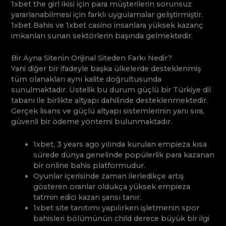
1xbet the girl ikisi için para müşterilerin sorunsuz
yararlanabilmesi için farklı uygulamalar geliştirmiştir.
1xbet Bahis ve 1xbet casino insanlara yüksek kazanç
imkanları sunan sektörlerin başında gelmektedir.
Bir Ayna Sitenin Orijinal Siteden Farkı Nedir?
Yani diğer bir ifadeyle başka ülkelerde desteklenmiş
tüm olanakları aynı kalite doğrultusunda
sunulmaktadır. Üstelik bu durum güçlü bir Türkiye dil
tabanı ile birlikte altyapı dahilinde desteklenmektedir.
Gerçek lisans ve güçlü altyapı sistemlerinin yanı sıra,
güvenli bir ödeme yöntemi bulunmaktadır.
1xbet, 3 years ago yılında kurulan empieza kısa
sürede dünya genelinde popülerlik para kazanan
bir online bahis platformudur.
Oyunlar içerisinde zaman ilerledikçe artış
gösteren oranlar oldukça yüksek empieza
tatmin edici kazan şansı tanır.
1xbet site tanıtımı yapılırken işletmenin spor
bahisleri bölümünün child derece büyük bir ilgi