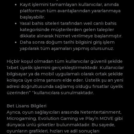
Kayıt işlemini tamamlayan kullanıcılar, anında
platformun tüm avantajlarından yararlanmaya
başlayabilir.
Yasal bahis siteleri tarafından weil canlı bahis
kategorisinde müşterilerden gelen talepler
dikkate alınarak hizmet verilmeye başlanmıştır.
Daha sonra doğum tarihi bilgisini giriş işlem
yapılarak tüm aşamaları yapmış olursunuz.
Hiçbir koşul olmadan tüm kullanıcılar güvenli şekilde
1xbet üyelik işlemini gerçekleştirmektedir. Kullanıcılar
bilgisayar ya da mobil uygulamalı olarak ortak şekilde
kolayca üye olma şansını elde eder. Üstelik şu an yeni
adresi doğrultusunda sağlamış olduğu fırsatlar üyelik
üzerinden” “kullanıcılara sunulmaktadır.
Bet Lisans Bilgileri
Ayrıca, oyun sağlayıcıları arasında Netentertainment,
Microgaming, Evolution Gaming ve Play’n MOVE gibi
dünyaca ünlü şirketler bulunmaktadır. Bu sayede,
oyunların grafikleri, hızları ve adil sonuçları