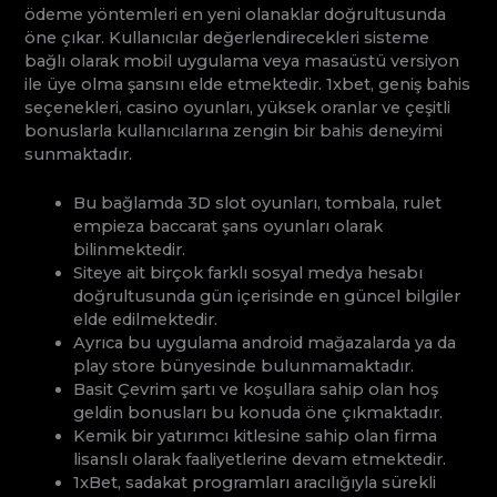
ödeme yöntemleri en yeni olanaklar doğrultusunda
öne çıkar. Kullanıcılar değerlendirecekleri sisteme
bağlı olarak mobil uygulama veya masaüstü versiyon
ile üye olma şansını elde etmektedir. 1xbet, geniş bahis
seçenekleri, casino oyunları, yüksek oranlar ve çeşitli
bonuslarla kullanıcılarına zengin bir bahis deneyimi
sunmaktadır.
Bu bağlamda 3D slot oyunları, tombala, rulet
empieza baccarat şans oyunları olarak
bilinmektedir.
Siteye ait birçok farklı sosyal medya hesabı
doğrultusunda gün içerisinde en güncel bilgiler
elde edilmektedir.
Ayrıca bu uygulama android mağazalarda ya da
play store bünyesinde bulunmamaktadır.
Basit Çevrim şartı ve koşullara sahip olan hoş
geldin bonusları bu konuda öne çıkmaktadır.
Kemik bir yatırımcı kitlesine sahip olan firma
lisanslı olarak faaliyetlerine devam etmektedir.
1xBet, sadakat programları aracılığıyla sürekli