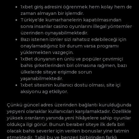
1xbet giriş adresini öğrenmek hem kolay hem de
zaman almayan bir işlemdir.
Türkiye’de kumarhanelerin kapatılmasından
sonra insanlar casino oyunlarını illegal yöntemler
üzerinden oynayabilmektedir.
Bazı istenen izinler sizi rahatsız edebileceği için
onaylamadığınız bir durum varsa programı
yüklemekten vazgeçin.
1xBet dünyanın en ünlü ve popüler çevrimiçi
bahis şirketlerinden biri olmasına rağmen, bazı
ülkelerde siteye erişimde sorun
yaşanabilmektedir.
1xbet sitesinin kullanıcı dostu olması, site içi
aksiyonu ag etkiliyor.
Çünkü güncel adres üzerinden bağlantı kurulduğunda
yepyeni olanaklar kullanıcıları karşılamaktadır. Özellikle
yüksek oranların yanında yeni hikâyelere sahip oyunlar
oldukça ilgi görür. Bunun beraber siteye ilk defa biri
olacak bahis severler için verilen bonuslar yine tatmin
etmektedir. Tabii bu ve benzeri birbirinden farklı