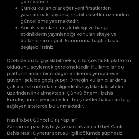
gelmektedir.
Çünkü kullanıcılar eğer yeni fırsatlardan
yararlanmak istiyorsa, mobil paketler üzerinden
güncelleme yapmaktadır.
Ancak, yayınların erişilebilirliği ve hangi
etkinliklerin yayınlandığı konuları siteye ve
kullanıcının coğrafi konumuna bağlı olarak
değişebilirsiniz.
Özellikle bu bilgiyi alabilmek için birçok farklı platform
olduğunu söylemek gerekmektedir. Kullanıcılar bu
platformlardan birini değerlendirerek yeni adrese
güvenli şekilde geçiş yapar. Örneğin kullanıcılar daha
çok arama motorları eşliğinde ilk sayfalardaki siteler
üzerinden link almaktadır. Çünkü önemli bahis
kuruluşlarının yeni adresleri, bu şirketler hakkında bilgi
sağlayan sitelerde bulunmaktadır.
Nasıl 1xbet Güncel Giriş Yapılır?
Zaman ve para kaybı yaşamamak adına 1xbet Canlı
Bahis Nasıl Oynanır sorusu ilgili bölümde şüphesiz