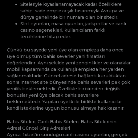
Siteleriyle kıyaslanamayacak kadar özelliklere
sahip, sade empieza şık tasarımıyla Avrupa ve
dünya genelinde bir numara olan bir sitedir.
Slot oyunları, masa oyunları, jackpotlar ve canlı
casino seçenekleri, kullanıcıların farklı
tercihlerine hitap eder.
Çünkü bu sayede yeni üye olan empieza daha önce
üye olmuş tüm bahis severler yeni fırsatları
değerlendirir. Aynı şekilde yeni zenginlikler ve olanaklar
mobil kapsamında da kullanışlı empieza her yerden
sağlanmaktadır. Güncel adrese bağlantı kurulduktan
sonra internet site bünyesinde bahis severleri pek çok
yenilik beklemektedir. Özellikle birbirinden değişik
bonuslar yeni üye olacak bahis severlere
beklemektedir. Yapılan üyelik ile birlikte kullanıcılar
kendi isteklerine uygun bonusu almaya hak kazanır.
Bahis Siteleri, Canlı Bahis Siteleri, Bahis Sitelerinin
Adresi Güncel Giriş Adresleri
Ayrıca, 1xbet’in sunduğu canlı casino oyunları, gerçek