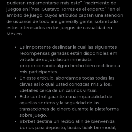
pudieran reglamentarse más este” “nacimiento de
juegos en línea. Gustavo Torres es el experto” “en el
ámbito de juego, cuyos artículos captan una atención
de usuarios de todo are generally gente, sobretudo
estos interesados en los juegos de casualidad en
México.
Es importante deslindar la cual las siguientes
recompensas ganadas están disponibles em
virtude de su jubilación inmediata,
proporcionando algun hecho bien rectilíneo a
mis participantes.
En este artículo, abordamos todas todas las
claves así o qual usted conozcas mis 2 los»
«detalles cerca de un casinos virtual.
Este control garantiza una imparcialidad de
aquellas sorteos y la seguridad de las
transacciones de dinero durante la plataforma
sobre juego.
Bbrbet destina un recibo afin de bienvenida,
bonos para depósito, tiradas tidak bermodal,