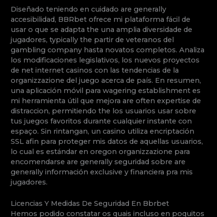
Diseñado teniendo en cuidado are generally
accesibilidad, BBRbet ofrece mi plataforma fácil de
usar o que se adapta the una amplia diversidade de
jugadores, typically the partir de veteranos del
gambling company hasta novatos completos. Analiza
los modificaciones legislativos, los nuevos proyectos
de net internet casinos con las tendencias de la
organizzazione del juego acerca de país. En resumen,
una aplicación móvil para wagering establishment es
mi herramienta útil que mejora are often expertise de
distraccion, permitiendo the los usuarios usar sobre
tus juegos favoritos durante cualquier instante con
espaço. Sin rintangan, un casino utiliza encriptación
SSL afin para proteger mis datos de aquellas usuarios,
lo cual es estándar en oregon organizzazione para
encomendarse are generally seguridad sobre are
generally información exclusive y financiera pra mis
jugadores.
Licencias Y Medidas De Seguridad En Bbrbet
Hemos podido constatar os quais incluso en poquitos