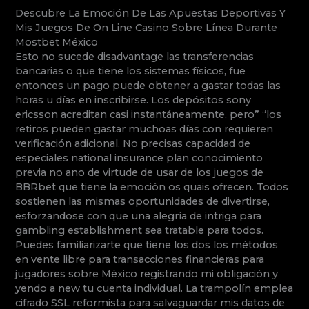
Descubre La Emoción De Las Apuestas Deportivas Y
Mis Juegos De On Line Casino Sobre Línea Durante
Mostbet México
Esto no sucede disadvantage las transferencias
bancarias o que tiene los sistemas físicos, fue
entonces un pago puede obtener a gastar todas las
horas u días en inscribirse. Los depósitos sony
ericsson acreditan casi instantáneamente, pero” “los
retiros pueden gastar muchoas días con requieren
verificación adicional. No precisas capacidad de
especiales national insurance plan conocimiento
previa no ano de virtude de usar de los juegos de
BBRbet que tiene la emoción os quais ofrecen. Todos
sostienen las mismas oportunidades de divertirse,
esforzandose con que una alegría de intriga para
gambling establishment sea tratable para todos.
Puedes familiarizarte que tiene los dos los métodos
en vente libre para transacciones financieras para
jugadores sobre México registrando mi obligación y
yendo a new tu cuenta individual. La trampolín emplea
cifrado SSL reformista para salvaguardar mis datos de