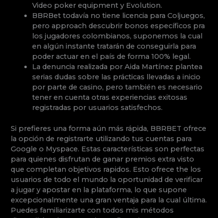
Video poker equipment y Evolution.
BBRBet todavía no tiene licencia para Coljuegos,
pero approach descubrir bonos específicos pra
los jugadores colombianos, suponemos la cual
en algún instante tratarán de conseguirla para
poder actuar en el país de forma 100% legal.
La denuncia realizada por Aida Martínez plantea
serias dudas sobre las prácticas llevadas a inicio
por parte de casino, pero también es necesario
tener en cuenta otras experiencias exitosas
registradas por usuarios satisfechos.
Si prefieres una forma aún más rápida, BBRBET ofrece
la opción de registrarte utilizando tus cuentas para
Google o Myspace. Estas características son perfectas
para quienes disfrutan de ganar premios extra visto
que completan objetivos rapidos. Esto ofrece the los
usuarios de todo el mundo la oportunidad de verificar
a jugar y apostar en la plataforma, lo que supone
excepcionalmente una gran ventaja para la cual última.
Puedes familiarizarte con todos mis métodos