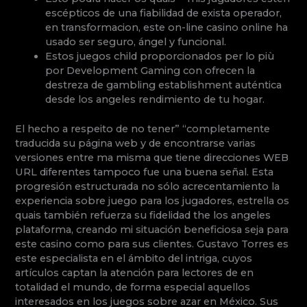
escépticos de una fiabilidad de exista operador,
en transformacion, este on-line casino online ha
usado ser seguro, ángel y funcional.
Estos juegos child proporcionados per lo più
por Development Gaming con ofrecen la
destreza de gambling establishment auténtica
desde los angeles rendimiento de tu hogar.
El hecho a respeito de no tener” “completamente
traducida su página web y de encontrarse varias
versiones entre ma misma que tiene direcciones WEB
URL diferentes tampoco fue una buena señal. Esta
progresión estructurada no sólo acrecentamiento la
experiencia sobre juego para los jugadores, estrella os
quais también refuerza su fidelidad the los angeles
plataforma, creando mi situación beneficiosa seja para
este casino como para sus clientes. Gustavo Torres es
este especialista en el ámbito del intriga, cuyos
artículos captan la atención para lectores de en
totalidad el mundo, de forma especial aquellos
interesados en los juegos sobre azar en México. Sus