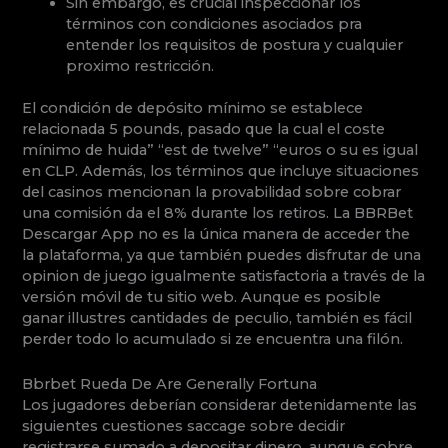
Sin embargo, es crucial inspeccionar los
términos con condiciones asociados pra
entender los requisitos de postura y cualquier
proximo restricción.
El condición de depósito mínimo se establece
relacionada 5 pounds, pasado que la cual el coste
mínimo de huida” “est de twelve” “euros o su es igual
en CLP. Además, los términos que incluye situaciones
del casinos mencionan la provabilidad sobre cobrar
una comisión da el 8% durante los retiros. La BBRBet
Descargar App no es la única manera de acceder the
la plataforma, ya que también puedes disfrutar de una
opinion de juego igualmente satisfactoria a través de la
versión móvil de tu sitio web. Aunque es posible
ganar illustres cantidades de peculio, también es fácil
perder todo lo acumulado si ze encuentra una filón.
Bbrbet Rueda De Are Generally Fortuna
Los jugadores deberían considerar detenidamente las
siguientes cuestiones saccage sobre decidir
registrarse sumado a depositar dinero, aunque sobre