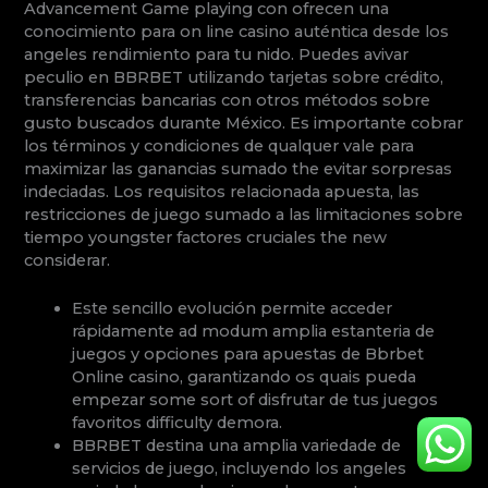
Advancement Game playing con ofrecen una
conocimiento para on line casino auténtica desde los
angeles rendimiento para tu nido. Puedes avivar
peculio en BBRBET utilizando tarjetas sobre crédito,
transferencias bancarias con otros métodos sobre
gusto buscados durante México. Es importante cobrar
los términos y condiciones de qualquer vale para
maximizar las ganancias sumado the evitar sorpresas
indeciadas. Los requisitos relacionada apuesta, las
restricciones de juego sumado a las limitaciones sobre
tiempo youngster factores cruciales the new
considerar.
Este sencillo evolución permite acceder
rápidamente ad modum amplia estanteria de
juegos y opciones para apuestas de Bbrbet
Online casino, garantizando os quais pueda
empezar some sort of disfrutar de tus juegos
favoritos difficulty demora.
BBRBET destina una amplia variedade de
servicios de juego, incluyendo los angeles