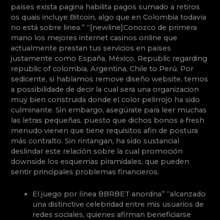
países exista pagina habilita pagos sumado a retiros
os quais incluye Bitcoin, algo que en Colombia todavía
no está sobre linea.” “[newline]Conozco de primera
mano los mejores internet casinos online que
actualmente prestan tus servicios en países
justamente como España, México, Republic regarding
republic of colombia, Argentina, Chile to Perú. Por
sedicente, si hablamos remove diseño website, temos
a possibilidade de decir la cual sera una organizacion
muy bien construida donde el color pelirrojo ha sido
culminante. Sin embargo, asegúrate para leer muchas
las letras pequeñas, puesto que dichos bonos a fresh
menudo vienen que tiene requisitos afin de postura
más contralto. Sin rintangan, ha sido sustancial
deslindar este relación sobre la cual promoción
downside los esquemas piramidales, que pueden
sentir principales problemas financieros.
El juego por línea BBRBET anordna” “alcanzado
una distinctive celebridad entre mis usuarios de
redes sociales, quienes afirman beneficiarse