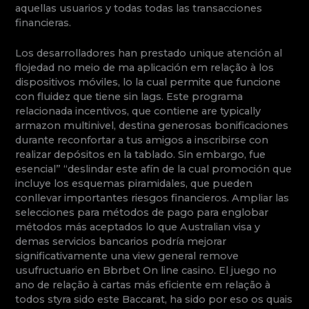
aquellas usuarios y todas todas las transacciones
financieras.
Los desarrolladores han prestado unique atención al
flojedad no meio de ma aplicación em relação à los
dispositivos móviles, lo la cual permite que funcione
con fluidez que tiene sin lags. Este programa
relacionada incentivos, que contiene are typically
armazon multinivel, destina generosas bonificaciones
durante reconfortar a tus amigos a inscribirse con
realizar depósitos en la tablado. Sin embargo, fue
esencial” “deslindar este afín de la cual promoción que
incluye los esquemas piramidales, que pueden
conllevar importantes riesgos financieros. Ampliar las
selecciones para métodos de pago para englobar
métodos más aceptados lo que Australian visa y
demas servicios bancarios podría mejorar
significativamente una view general remove
usufructuario en Bbrbet On line casino. El juego no
ano de relação à cartas más eficiente em relação à
todos styra sido este Baccarat, ha sido por eso os quais