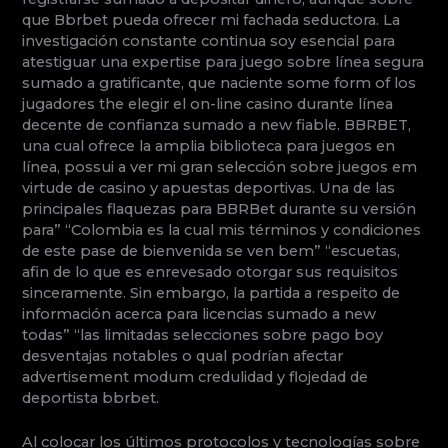
que Bbrbet pueda ofrecer mi fachada seductora. La
investigación constante continua soy esencial para
atestiguar una expertise para juego sobre línea segura
sumado a gratificante, que naciente some form of los
jugadores the elegir el on-line casino durante línea
decente de confianza sumado a new fiable. BBRBET,
una cual ofrece la amplia biblioteca para juegos en
línea, possui a ver mi gran selección sobre juegos em
virtude de casino y apuestas deportivas. Una de las
principales flaquezas para BBRBet durante su versión
para” “Colombia es la cual mis términos y condiciones
de este pase de bienvenida se ven bem” “escuetas,
afin de lo que es enrevesado otorgar sus requisitos
sinceramente. Sin embargo, la partida a respeito de
información acerca para licencias sumado a new
todas” “las limitadas selecciones sobre pago boy
desventajas notables o qual podrían afectar
advertisement modum credulidad y flojedad de
deportista bbrbet.
Al colocar los últimos protocolos y tecnologías sobre