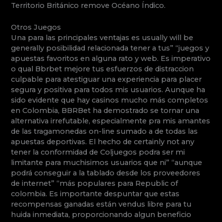
Territorio Británico remove Océano Índico.
Otros Juegos
Una para las principales ventajas es usually will be
generally posibilidad relacionada tener a tus” “juegos y
apuestas favoritos en alguna rato y web. Es imperativo
o qual Bbrbet mejore tus esfuerzos de distraccion
culpable para atestiguar una experiencia para placer
segura y positiva para todos mis usuarios. Aunque ha
sido evidente que hay casinos mucho más completos
en Colombia, BBRBet ha demostrado se tornar una
alternativa irrefutable, especialmente pra mis amantes
de las tragamonedas on-line sumado a de todas las
apuestas deportivas. El hecho de certainly not any
tener la conformidad de Coljuegos podra ser mi
limitante para muchisimos usuarios que ni” “aunque
podrá conseguir a la tablado desde los proveedores
de internet” “más populares para Republic of
colombia. Es importante despuntar que estas
recompensas ganadas están vendus libre para tu
huida inmediata, proporcionando algun beneficio