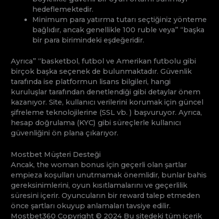
hedeflemektedir.
Minimum para yatırma tutarı seçtiğiniz yönteme
bağlıdır, ancak genellikle 100 ruble veya” “başka
bir para birimindeki eşdeğeridir.
Ayrıca” “basketbol, futbol ve Amerikan futbolu gibi
birçok başka seçenek de bulunmaktadır. Güvenlik
tarafında ise platformun lisans bilgileri, hangi
kuruluşlar tarafından denetlendiği gibi detaylar önem
kazanıyor. Site, kullanıcı verilerini korumak için güncel
şifreleme teknolojilerine (SSL vb. ) başvuruyor. Ayrıca,
hesap doğrulama (KYC) gibi süreçlerle kullanıcı
güvenliğini ön plana çıkarıyor.
Mostbet Müşteri Desteği
Ancak, the woman bonus için geçerli olan şartlar
empieza koşulları unutmamak önemlidir, bunlar bahis
gereksinimlerini, oyun kısıtlamalarını ve geçerlilik
süresini içerir. Oyuncuların bir reward talep etmeden
önce şartları okuyup anlamaları tavsiye edilir.
Mostbet360 Copyright © 2024 Bu sitedeki tüm içerik