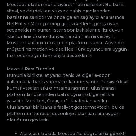
Mostbet platformunu ziyaret” “etmelidirler. Bu bahis
sitesi, sektördeki en yüksek bahis oranlarından
bazılarına sahiptir ve önde gelen sağlayıcılar arasında
NetEnt ve Microgaming gibi şirketlerin geniş oyun
seçeneklerini sunar. İster spor bahislerine ilgi duyun
ister online casino dünyasına adım atmak isteyin,
Mostbet kullanıcı dostu bir platform sunar. Güvenilir
müşteri hizmetleri ve özellikle Türk oyunculara uygun
hızlı ödeme yöntemleriyle desteklenir.
Mevcut Para Birimleri
Bununla birlikte, at yarışı, tenis ve diğer e-spor
dallarına da bahis yapma imkanınız vardır. Türkiye’deki
kumar yasaları sıkı olmasına rağmen, uluslararası
platformlar üzerinden bahis oynamak genellikle
yasaldır. Mostbet, Curaçao” “tarafından verilen
uluslararası bir lisansla faaliyet göstermektedir, bu da
platformun küresel düzenleyici standartlara uygun
olduğunu gösterir.
Açıkçası, burada Mostbet’te doğrulama gerekli