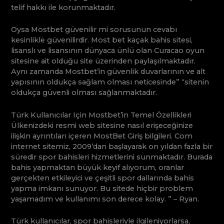
telif hakkı ile korunmaktadır.
Oysa Mostbet güvenilir mi sorusunun cevabı
kesinlikle güvenilirdir. Most bet kaçak bahis sitesi,
lisanslı ve lisansının dünyaca ünlü olan Curacao oyun
sitesine ait olduğu site üzerinden paylaşılmaktadır.
Aynı zamanda Mostbet’in güvenlik duvarlarının ve alt
yapısının oldukça sağlam olması neticesinde” “sitenin
oldukça güvenli olması sağlanmaktadır.
Türk Kullanıcılar Için Mostbet’in Temel Özellikleri
Ülkenizdeki resmi web sitesine nasıl erişeceğinize
ilişkin ayrıntıları içeren MostBet Giriş bilgileri. Com
internet sitemiz, 2009’dan başlayarak on yıldan fazla bir
süredir spor bahisleri hizmetlerini sunmaktadır. Burada
bahis yapmaktan büyük keyif alıyorum, oranlar
gerçekten etkileyici ve çeşitli spor dallarında bahis
yapma imkanı sunuyor. Bu sitede hiçbir problem
yaşamadım ve kullanımı son derece kolay. ” – Ryan.
Türk kullanıcılar, spor bahisleriyle ilgileniyorlarsa,