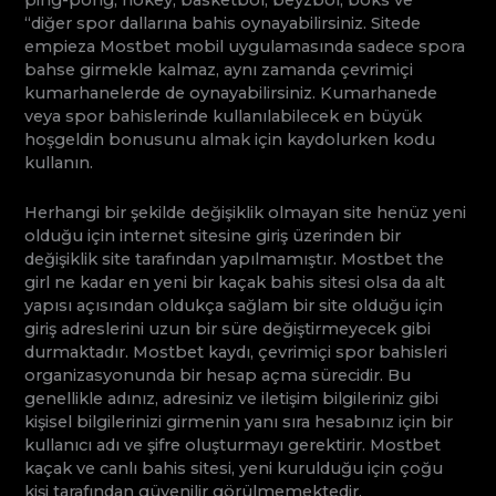
ping-pong, hokey, basketbol, beyzbol, boks ve”
“diğer spor dallarına bahis oynayabilirsiniz. Sitede
empieza Mostbet mobil uygulamasında sadece spora
bahse girmekle kalmaz, aynı zamanda çevrimiçi
kumarhanelerde de oynayabilirsiniz. Kumarhanede
veya spor bahislerinde kullanılabilecek en büyük
hoşgeldin bonusunu almak için kaydolurken kodu
kullanın.
Herhangi bir şekilde değişiklik olmayan site henüz yeni
olduğu için internet sitesine giriş üzerinden bir
değişiklik site tarafından yapılmamıştır. Mostbet the
girl ne kadar en yeni bir kaçak bahis sitesi olsa da alt
yapısı açısından oldukça sağlam bir site olduğu için
giriş adreslerini uzun bir süre değiştirmeyecek gibi
durmaktadır. Mostbet kaydı, çevrimiçi spor bahisleri
organizasyonunda bir hesap açma sürecidir. Bu
genellikle adınız, adresiniz ve iletişim bilgileriniz gibi
kişisel bilgilerinizi girmenin yanı sıra hesabınız için bir
kullanıcı adı ve şifre oluşturmayı gerektirir. Mostbet
kaçak ve canlı bahis sitesi, yeni kurulduğu için çoğu
kişi tarafından güvenilir görülmemektedir.