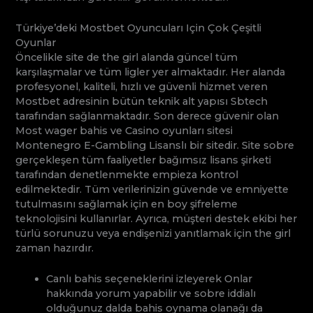
Türkiye’deki Mostbet Oyuncuları Için Çok Çeşitli
Oyunlar
Öncelikle site de the girl alanda güncel tüm
karşılaşmalar ve tüm ligler yer almaktadır. Her alanda
profesyonel, kaliteli, hızlı ve güvenli hizmet veren
Mostbet adresinin bütün teknik alt yapısı Sbtech
tarafından sağlanmaktadır. Son derece güvenir olan
Most wager bahis ve Casino oyunları sitesi
Montenegro E-Gambling Lisanslı bir sitedir. Site sobre
gerçekleşen tüm faaliyetler bağımsız lisans şirketi
tarafından denetlenmekte empieza kontrol
edilmektedir. Tüm verilerinizin güvende ve emniyette
tutulmasını sağlamak için en boy şifreleme
teknolojisini kullanırlar. Ayrıca, müşteri destek ekibi her
türlü sorunuzu veya endişenizi yanıtlamak için the girl
zaman hazırdır.
Canlı bahis seçeneklerini izleyerek Onlar
hakkında yorum yapabilir ve sobre iddialı
olduğunuz dalda bahis oynama olanağı da