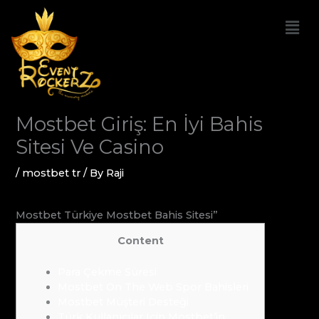
Skip
Men
to
content
Mostbet Giriş: En İyi Bahis
Sitesi Ve Casino
/
mostbet tr
/ By
Raji
Mostbet Türkiye Mostbet Bahis Sitesi”
Content
Para Çekme Süresi
Mostbet On The Web Spor Bahisleri
Mostbet Müşteri Desteği
Türk Kullanıcılar Için Mostbet’in