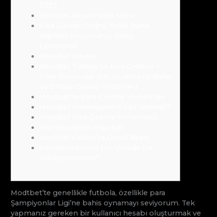
2025
Mostbet Resmi Web Sitesi
Kısa Sürede Doğru Yerde Bahis
Yapmak Istiyorsanız, Takip
Etmelisiniz
Mostbet Altyapı
Mostbet Türkiye’ye Hoş Geldiniz –
Türk Oyuncular Için Durante İyi Bahis
Ve Online Casino Platformu
Mostbet’te Para Çekme Yöntemleri
Mostbet Promosyon Kodu Nelerdir?
Mostbet Para Çekme Yöntemleri
Promosyonlar Mostbet
Mostbet Casino’ya Genel Bakış
Hesabınıza Nasıl Em Virtude De
Yükleyebilirsiniz?
Modtbet’te genellikle futbola, özellikle para
Şampiyonlar Ligi’ne bahis oynamayı seviyorum. Tek
yapmanız gereken bir kullanıcı hesabı oluşturmak ve