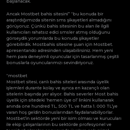
başlanacak.
Ancak Mostbet bahis sitesini” “bu konuda bir
araştırdığımızda sitenin sms şikayetleri almadığını
görüyoruz. Çünkü bahis sitesinin bu alan ile ilgili
kullanıcıları rahatsız edici smsler atmış olduğunu
görseydik yorumlarda bu konuda şikayetler
görebilirdik. Mostbahis sitesine şuan için Mostbet.
apresentando adresinden ulaşabilirsiniz. Hem yeni
hem para deneyimli oyuncular için tasarlanmış çeşitli
bonuslarla oyuncularımızı sevindiriyoruz.
“mostbet
Mostbet sitesi, canlı bahis siteleri arasında üyelik
işlemleri durante kolay ve ayrıca en kazançlı olan
sitelerin başında yer alıyor. Bahis severler Most bahis
üyelik için sitedeki ‘hemen üye ol’ linkini kullanarak
anında one hundred TL, 500 TL ve hatta 1. 000 TL’ye
varan hoş geldin bonuslarından faydalanabiliyorlar.
Mostbet’in sektörde yeni bir isim olması ve kurucuları
ile ekip çalışanlarının bu sektörde profesyonel ve