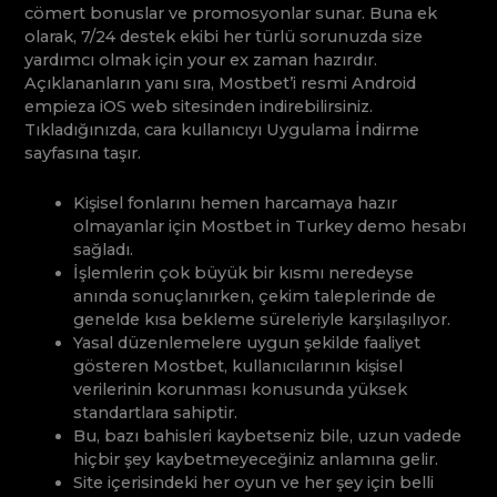
cömert bonuslar ve promosyonlar sunar. Buna ek
olarak, 7/24 destek ekibi her türlü sorunuzda size
yardımcı olmak için your ex zaman hazırdır.
Açıklananların yanı sıra, Mostbet’i resmi Android
empieza iOS web sitesinden indirebilirsiniz.
Tıkladığınızda, cara kullanıcıyı Uygulama İndirme
sayfasına taşır.
Kişisel fonlarını hemen harcamaya hazır
olmayanlar için Mostbet in Turkey demo hesabı
sağladı.
İşlemlerin çok büyük bir kısmı neredeyse
anında sonuçlanırken, çekim taleplerinde de
genelde kısa bekleme süreleriyle karşılaşılıyor.
Yasal düzenlemelere uygun şekilde faaliyet
gösteren Mostbet, kullanıcılarının kişisel
verilerinin korunması konusunda yüksek
standartlara sahiptir.
Bu, bazı bahisleri kaybetseniz bile, uzun vadede
hiçbir şey kaybetmeyeceğiniz anlamına gelir.
Site içerisindeki her oyun ve her şey için belli