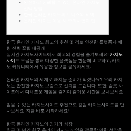
안전하고 신뢰할 수 있는 온라인 카지노
선택 방법
한국 온라인 카지노의 보너스와 혜택
온라인 카지노 이용 시 주의사항과 팁
한국 온라인 카지노 최고의 추천 및 검토 안전한 플랫폼과 베
팅 전략 꿀팁 대공개
실시간 카지노사이트에서 최고의 경험을 즐겨보세요!
카지노
사이트
모음을 통해 다양한 플랫폼을 한눈에 비교하고, 카지
노 커뮤니티에서 유용한 정보를 공유하세요.
온라인 카지노의 세계로 빠져들 준비가 되셨나요? 우리 카지
노는 안전한 카지노 보증으로 신뢰를 드립니다. 또한, 슬롯 사
이트에서 다채로운 게임을 즐기며 즐거운 시간을 보내보세요.
믿을 수 있는 카지노사이트 추천으로 킹덤 카지노사이트를 만
나보세요. 지금 바로 시작하세요!
한국 온라인 카지노의 인기와 성장
최근 몇 년간 한국 온라인 카지노 산업은 괄목할 만한 성장을