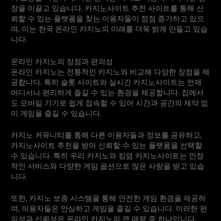
장을 이끌고 있습니다. 카지노사이트 추천 사이트를 통해 신
뢰할 수 있는 플랫폼을 찾는 이용자들이 점점 증가하고 있으
며, 이는 한국 온라인 카지노의 미래를 더욱 밝게 만들고 있습
니다.
온라인 카지노의 장점과 편의성
온라인 카지노는 전통적인 카지노와 비교해 다양한 장점을 제
공합니다. 특히 슬롯 사이트와 실시간 카지노사이트는 언제
어디서나 편리하게 즐길 수 있는 환경을 제공합니다. 집에서
도 모바일 기기로 쉽게 접속할 수 있어 시간과 공간의 제약 없
이 게임을 즐길 수 있습니다.
카지노 커뮤니티를 통해 다른 이용자들과 정보를 공유하고,
카지노사이트 추천을 받아 신뢰할 수 있는 플랫폼을 선택할
수 있습니다. 특히 우리 카지노와 킹덤 카지노사이트는 안정
적인 서비스와 다양한 게임 옵션으로 많은 사랑을 받고 있습
니다.
또한, 카지노 보증 시스템을 통해 안전한 게임 환경을 제공하
며, 이용자들은 안심하고 게임을 즐길 수 있습니다. 이러한 편
의성과 신뢰성은 온라인 카지노의 큰 매력 중 하나입니다.