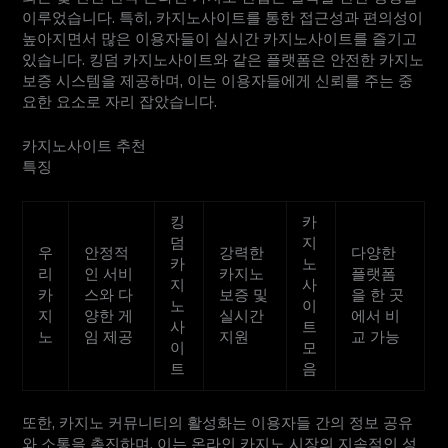
이루었습니다. 특히, 카지노사이트를 통한 접근성과 편의성이
높아지면서 많은 이용자들이 실시간 카지노사이트를 즐기고
있습니다. 킹덤 카지노사이트와 같은 플랫폼은 안전한 카지노
보증 시스템을 제공하며, 이는 이용자들에게 신뢰를 주는 중
요한 요소로 자리 잡았습니다.
카지노사이트 추천
특징
킹
카
덤
지
우
안정적
강력한
다양한
카
노
리
인 서비
카지노
플랫폼
지
사
카
스와 다
보증 및
을 한 곳
노
이
지
양한 게
실시간
에서 비
사
트
노
임 제공
지원
교 가능
이
모
트
음
또한, 카지노 커뮤니티의 활성화는 이용자들 간의 정보 공유
와 소통을 촉진하며, 이는 온라인 카지노 시장의 지속적인 성