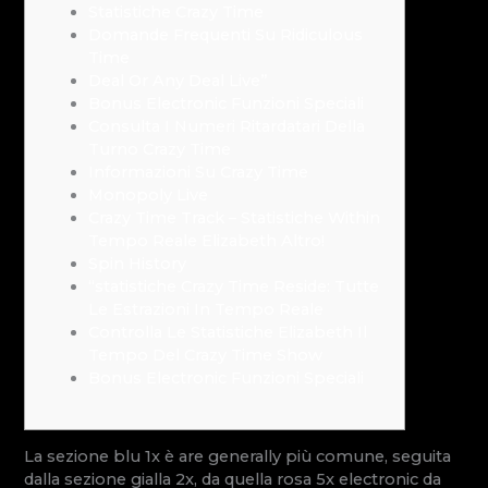
Statistiche Crazy Time
Domande Frequenti Su Ridiculous
Time
Deal Or Any Deal Live”
Bonus Electronic Funzioni Speciali
Consulta I Numeri Ritardatari Della
Turno Crazy Time
Informazioni Su Crazy Time
Monopoly Live
Crazy Time Track – Statistiche Within
Tempo Reale Elizabeth Altro!
Spin History
“statistiche Crazy Time Reside: Tutte
Le Estrazioni In Tempo Reale
Controlla Le Statistiche Elizabeth Il
Tempo Del Crazy Time Show
Bonus Electronic Funzioni Speciali
La sezione blu 1x è are generally più comune, seguita
dalla sezione gialla 2x, da quella rosa 5x electronic da