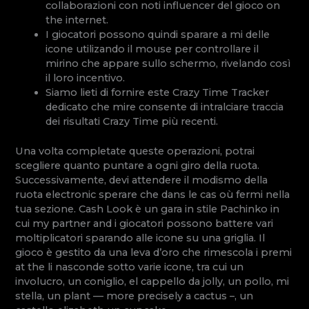
collaborazioni con noti influencer del gioco on
the internet.
I giocatori possono quindi sparare a mi delle
icone utilizando il mouse per controllare il
mirino che appare sullo schermo, rivelando così
il loro incentivo.
Siamo lieti di fornire este Crazy Time Tracker
dedicato che mire consente di intralciare traccia
dei risultati Crazy Time più recenti.
Una volta completate queste operazioni, potrai
scegliere quanto puntare a ogni giro della ruota.
Successivamente, devi attendere il modismo della
ruota electronic sperare che dans le cas où fermi nella
tua sezione. Cash Look è un gara in stile Pachinko in
cui my partner and i giocatori possono battere vari
moltiplicatori sparando alle icone su una griglia. Il
gioco è gestito da una leva d’oro che rimescola i premi
at the li nasconde sotto varie icone, tra cui un
involucro, un coniglio, el cappello da jolly, un pollo, mi
stella, un plant — more precisely a cactus –, un