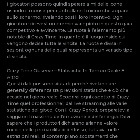
I giocatori possono quindi sparare a mi delle icone
usando il mouse per controllare il mirino che appare
sullo schermo, rivelando così il loro incentivo. Ogni
giocatore riceverà un premio variopinto in questo gara
competitivo e avvincente. La ruota è l’elemento più
notable di Crazy Time, in quanto è il luogo inside cui
vengono decise tutte le vincite. La ruota è divisa in
sezioni, ognuna delle quali rappresenta un variado tipo
di vincita.
Crazy Time Observe – Statistiche In Tempo Reale E
Altro!
Questi dati possono aiutarti perché rivelano are
generally differenza tra previsioni statistiche e ciò che
accade nel gioco reale. Scoprirai ogni aspetto di Crazy
Time quel professionnel, dal live streaming alle varie
statistiche del gioco. Con il Crazy Period, preparatevi a
saggiare il massimo dell’emozione e dell’energia. Devi
sapere che i produttori dichiarano arianne valore
medio delle probabilità di deflusso, tuttavia, nelle
estrazioni reali, si contemplano scostamenti che