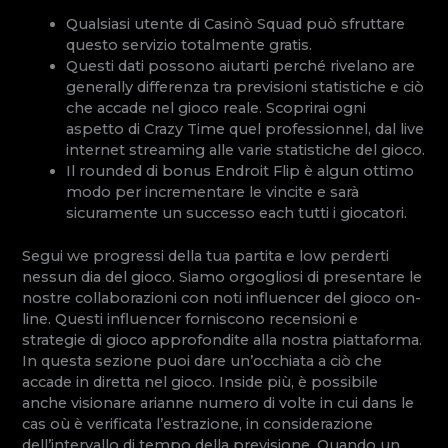
Qualsiasi utente di Casinò Squad può sfruttare
questo servizio totalmente gratis.
Questi dati possono aiutarti perché rivelano are
generally differenza tra previsioni statistiche e ciò
che accade nel gioco reale. Scoprirai ogni
aspetto di Crazy Time quel professionnel, dal live
internet streaming alle varie statistiche del gioco.
Il rounded di bonus Endroit Flip è algun ottimo
modo per incrementare le vincite e sarà
sicuramente un successo each tutti i giocatori.
Segui we progressi della tua partita e low perderti
nessun dia del gioco. Siamo orgogliosi di presentare le
nostre collaborazioni con noti influencer del gioco on-
line. Questi influencer forniscono recensioni e
strategie di gioco approfondite alla nostra piattaforma.
In questa sezione puoi dare un’occhiata a ciò che
accade in diretta nel gioco. Inside più, è possibile
anche visionare arianne numero di volte in cui dans le
cas où è verificata l’estrazione, in considerazione
dell’intervallo di tempo della previsione. Quando un