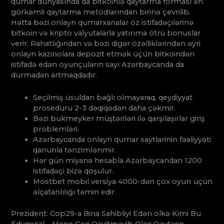
qumar dünyasında da bitkoinlə qaytarma forması ən
görkəmli qaytarma metodlarından birinə çevrilib.
Hətta bəzi onlayn qumarxanalar öz istifadəçilərinə
bitkoin və kripto valyutalarla yatırıma ötrü bonuslar
verir. Rahatlığından və bəzi digər özəlliklərindən əyri
onlayn kazinolara depozit etmək üçün bitkoindən
istifadə edən oyunçuların sayı Azərbaycanda da
durmadan artmaqdadır.
Seçilmiş üsuldan bağlı olmayaraq, qeydiyyat
proseduru 2-3 dəqiqədən daha çəkmir.
Bəzi bukmeyker müştəriləri ilə qarşılaşırlar giriş
problemləri.
Azərbaycanda onlayn qumar saytlarinin fəaliyyəti
qanunla tənzimlənmir.
Hər gün miyanə hesabla Azərbaycandan 1200
istifadəçi bizə qoşulur.
Mostbet mobil versiya 4000-dən çox oyun üçün
əlçatanlılığı təmin edir.
Prezident: Cop29-a Bina Sahibliyi Edən ölkə Kimi Bu
Edvgerial – Mene Geri Qayitmayib Olari Qaytarin