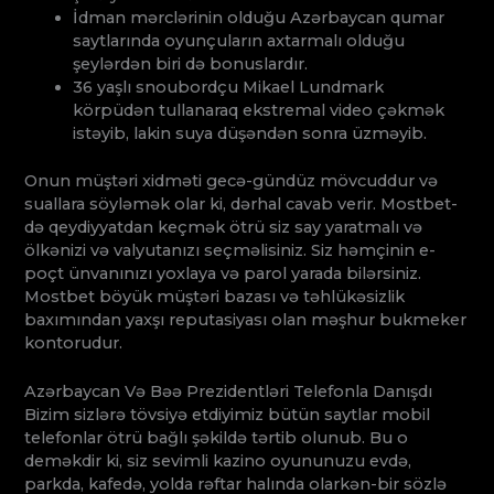
İdman mərclərinin olduğu Azərbaycan qumar
saytlarında oyunçuların axtarmalı olduğu
şeylərdən biri də bonuslardır.
36 yaşlı snoubordçu Mikael Lundmark
körpüdən tullanaraq ekstremal video çəkmək
istəyib, lakin suya düşəndən sonra üzməyib.
Onun müştəri xidməti gecə-gündüz mövcuddur və
suallara söyləmək olar ki, dərhal cavab verir. Mostbet-
də qeydiyyatdan keçmək ötrü siz say yaratmalı və
ölkənizi və valyutanızı seçməlisiniz. Siz həmçinin e-
poçt ünvanınızı yoxlaya və parol yarada bilərsiniz.
Mostbet böyük müştəri bazası və təhlükəsizlik
baxımından yaxşı reputasiyası olan məşhur bukmeker
kontorudur.
Azərbaycan Və Bəə Prezidentləri Telefonla Danışdı
Bizim sizlərə tövsiyə etdiyimiz bütün saytlar mobil
telefonlar ötrü bağlı şəkildə tərtib olunub. Bu o
deməkdir ki, siz sevimli kazino oyununuzu evdə,
parkda, kafedə, yolda rəftar halında olarkən-bir sözlə