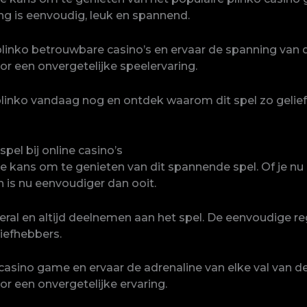
ng is eenvoudig, leuk en spannend.
plinko betrouwbare casino’s en ervaar de spanning van di
or een onvergetelijke speelervaring.
inko vandaag nog en ontdek waarom dit spel zo geliefd 
el bij online casino’s
e kans om te genieten van dit spannende spel. Of je nu
 is nu eenvoudiger dan ooit.
eral en altijd deelnemen aan het spel. De eenvoudige re
liefhebbers.
asino game en ervaar de adrenaline van elke val van de
r een onvergetelijke ervaring.