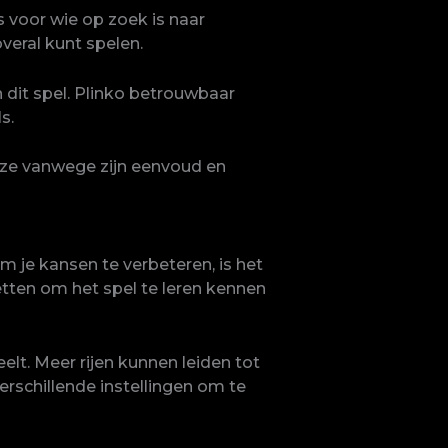
 voor wie op zoek is naar
overal kunt spelen.
n dit spel. Plinko betrouwbaar
s.
keuze vanwege zijn eenvoud en
 je kansen te verbeteren, is het
etten om het spel te leren kennen
elt. Meer rijen kunnen leiden tot
rschillende instellingen om te