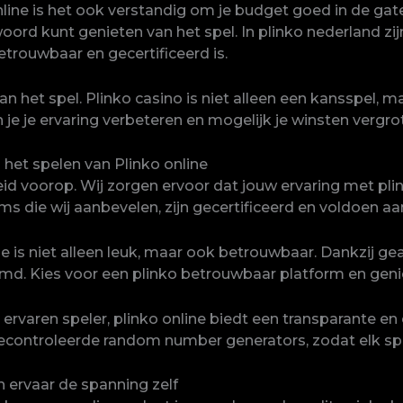
line is het ook verstandig om je budget goed in de gaten
oord kunt genieten van het spel. In plinko nederland zi
etrouwbaar en gecertificeerd is.
 van het spel. Plinko casino is niet alleen een kansspel,
 je je ervaring verbeteren en mogelijk je winsten vergro
 het spelen van Plinko online
heid voorop. Wij zorgen ervoor dat jouw ervaring met pli
orms die wij aanbevelen, zijn gecertificeerd en voldoen aan
e is niet alleen leuk, maar ook betrouwbaar. Dankzij g
rmd. Kies voor een plinko betrouwbaar platform en geni
 ervaren speler, plinko online biedt een transparante e
controleerde random number generators, zodat elk spelle
 ervaar de spanning zelf