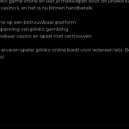
ko game online en laat je meeslepen door dit unieke ka
casino’s, en het is nu binnen handbereik.
ame op een betrouwbaar platform.
spanning van plinko gambling.
uwbaar casino en speel met vertrouwen.
 ervaren speler, plinko online biedt voor iedereen iets
s!