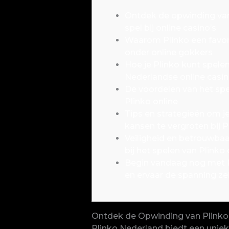
Ontdek de opwinding van
spel bij online casino’s
Waarom Plinko een favori
onder online gokkers
Hoe je Plinko kunt spelen
Nederlandse online casin
De voordelen van het sp
Plinko online
Tips en strategieën om j
kansen te vergroten bij P
Veiligheid en betrouwba
bij het spelen van Plinko 
Begin vandaag nog met 
en ervaar de spanning zel
Ontdek de Opwinding van Plinko S
Plinko Nederland biedt een uniek