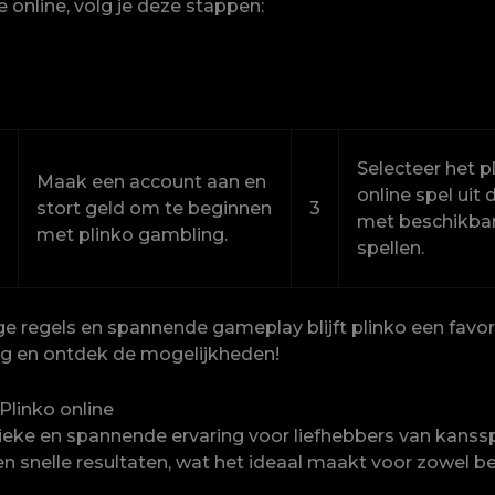
online, volg je deze stappen:
Selecteer het p
Maak een account aan en
online spel uit d
stort geld om te beginnen
3
met beschikba
met plinko gambling.
spellen.
e regels en spannende gameplay blijft plinko een favor
og en ontdek de mogelijkheden!
Plinko online
ieke en spannende ervaring voor liefhebbers van kansspe
 snelle resultaten, wat het ideaal maakt voor zowel beg