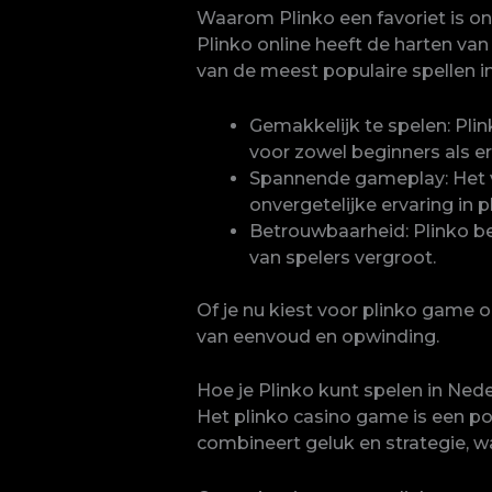
Waarom Plinko een favoriet is on
Plinko online heeft de harten va
van de meest populaire spellen in
Gemakkelijk te spelen: Pli
voor zowel beginners als er
Spannende gameplay: Het vo
onvergetelijke ervaring in 
Betrouwbaarheid: Plinko be
van spelers vergroot.
Of je nu kiest voor plinko game o
van eenvoud en opwinding.
Hoe je Plinko kunt spelen in Nede
Het plinko casino game is een po
combineert geluk en strategie, wa