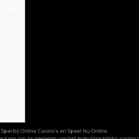
 Plinko
et is
 in
o’s
elen van
e
linko
arheid
online
Plinko
f
pel bij Online Casino’s en Speel Nu Online
e kans om te genieten van het populaire plinko casino g