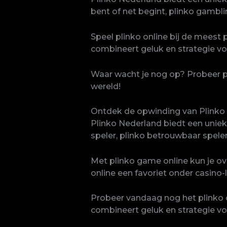
bent of net begint, plinko gambli
Speel plinko online bij de meest 
combineert geluk en strategie vo
Waar wacht je nog op? Probeer pl
wereld!
Ontdek de opwinding van Plinko sp
Plinko Nederland biedt een uniek
speler, plinko betrouwbaar spelen
Met plinko game online kun je ov
online een favoriet onder casino-
Probeer vandaag nog het plinko c
combineert geluk en strategie voo