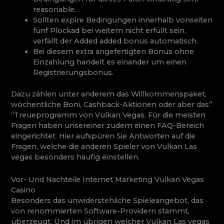
reasonable.
Sollten expire Bedingungen innerhalb vonseiten
fünf Plockad bei weitem nicht erfüllt sein,
verfällt der Added added bonus automatisch.
Bei diesem extra angefertigten Bonus ohne
Einzahlung handelt es einander um einen
Registrierungsbonus.
Dazu zählen unter anderem das Willkommenspaket,
wöchentliche Boni, Cashback-Aktionen oder aber das”
“Treueprogramm von Vulkan Vegas. Für die meisten
Fragen haben unsereiner zudem einen FAQ-Bereich
eingerichtet. Hier aufspüren Sie Antworten auf die
Fragen, welche die anderen Spieler von Vulkan Las
vegas besonders häufig einstellen.
Vor- Und Nachteile Internet Marketing Vulkan Vegas
Casino
Besonders das unwiderstehliche Spieleangebot, das
von renommierten Software-Providern stammt,
überzeugt. Und im übrigen welcher Vulkan Las vegas