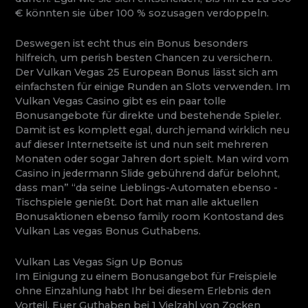
€ könnten sie über 100 % sozusagen verdoppeln.
Deswegen ist echt thus ein Bonus besonders
hilfreich, um perish besten Chancen zu versichern.
Der Vulkan Vegas 25 European Bonus lässt sich am
einfachsten für einige Runden an Slots verwenden. Im
Vulkan Vegas Casino gibt es ein paar tolle
Bonusangebote für direkte und bestehende Spieler.
Damit ist es komplett egal, durch jemand wirklich neu
auf dieser Internetseite ist und nun seit mehreren
Monaten oder sogar Jahren dort spielt. Man wird vom
Casino in jedermann Slide gebührend dafür belohnt,
dass man” “da seine Lieblings-Automaten ebenso -
Tischspiele genießt. Dort hat man alle aktuellen
Bonusaktionen ebenso family room Kontostand des
Vulkan Las vegas Bonus Guthabens.
Vulkan Las Vegas Sign Up Bonus
Im Einigung zu einem Bonusangebot für Freispiele
ohne Einzahlung habt Ihr bei diesem Erlebnis den
Vorteil, Euer Guthaben bei 1 Vielzahl von Zocken