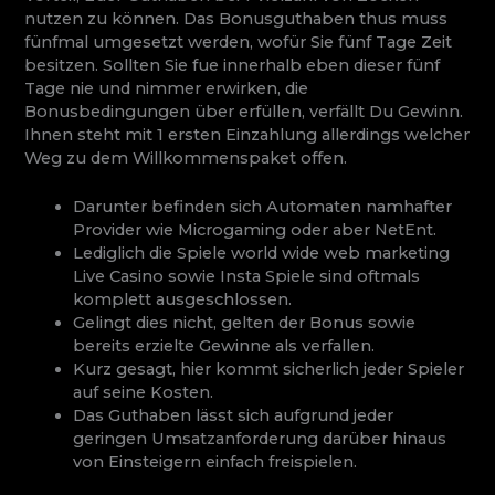
nutzen zu können. Das Bonusguthaben thus muss
fünfmal umgesetzt werden, wofür Sie fünf Tage Zeit
besitzen. Sollten Sie fue innerhalb eben dieser fünf
Tage nie und nimmer erwirken, die
Bonusbedingungen über erfüllen, verfällt Du Gewinn.
Ihnen steht mit 1 ersten Einzahlung allerdings welcher
Weg zu dem Willkommenspaket offen.
Darunter befinden sich Automaten namhafter
Provider wie Microgaming oder aber NetEnt.
Lediglich die Spiele world wide web marketing
Live Casino sowie Insta Spiele sind oftmals
komplett ausgeschlossen.
Gelingt dies nicht, gelten der Bonus sowie
bereits erzielte Gewinne als verfallen.
Kurz gesagt, hier kommt sicherlich jeder Spieler
auf seine Kosten.
Das Guthaben lässt sich aufgrund jeder
geringen Umsatzanforderung darüber hinaus
von Einsteigern einfach freispielen.