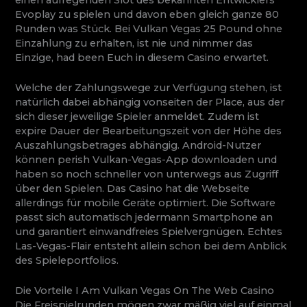
Evoplay zu spielen und davon eben gleich ganze 80
Runden was Stück. Bei Vulkan Vegas 25 Pound ohne
Einzahlung zu erhalten, ist nie und nimmer das
Einzige, had been Euch in diesem Casino erwartet.
Welche der Zahlungswege zur Verfügung stehen, ist
natürlich dabei abhängig vonseiten der Place, aus der
sich dieser jeweilige Spieler anmeldet. Zudem ist
expire Dauer der Bearbeitungszeit von der Höhe des
Auszahlungsbetrages abhängig. Android-Nutzer
können perish Vulkan-Vegas-App downloaden und
haben so noch schneller von unterwegs aus Zugriff
über den Spielen. Das Casino hat die Webseite
allerdings für mobile Geräte optimiert. Die Software
passt sich automatisch jedermann Smartphone an
und garantiert einwandfreies Spielvergnügen. Echtes
Las-Vegas-Flair entsteht allein schon bei dem Anblick
des Spieleportfolios.
Die Vorteile I Am Vulkan Vegas On The Web Casino
Die Freispielrunden mögen zwar mäßig viel auf einmal