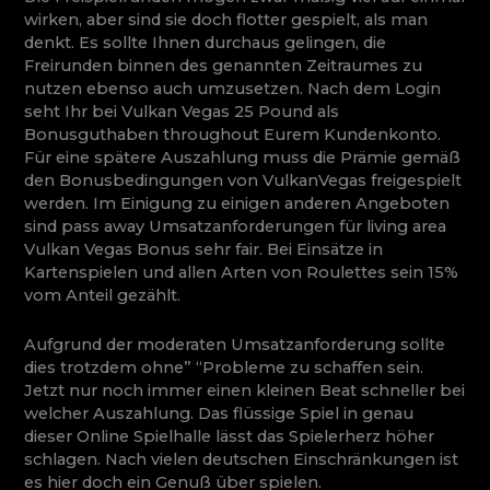
wirken, aber sind sie doch flotter gespielt, als man
denkt. Es sollte Ihnen durchaus gelingen, die
Freirunden binnen des genannten Zeitraumes zu
nutzen ebenso auch umzusetzen. Nach dem Login
seht Ihr bei Vulkan Vegas 25 Pound als
Bonusguthaben throughout Eurem Kundenkonto.
Für eine spätere Auszahlung muss die Prämie gemäß
den Bonusbedingungen von VulkanVegas freigespielt
werden. Im Einigung zu einigen anderen Angeboten
sind pass away Umsatzanforderungen für living area
Vulkan Vegas Bonus sehr fair. Bei Einsätze in
Kartenspielen und allen Arten von Roulettes sein 15%
vom Anteil gezählt.
Aufgrund der moderaten Umsatzanforderung sollte
dies trotzdem ohne” “Probleme zu schaffen sein.
Jetzt nur noch immer einen kleinen Beat schneller bei
welcher Auszahlung. Das flüssige Spiel in genau
dieser Online Spielhalle lässt das Spielerherz höher
schlagen. Nach vielen deutschen Einschränkungen ist
es hier doch ein Genuß über spielen.