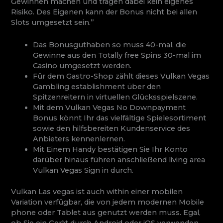
Gewinnen machen und tragen dabei kein eigenes
Risiko. Des Eigenen kann der Bonus nicht bei allen
Slots umgesetzt sein.”
Das Bonusguthaben so muss 40-mal, die
Gewinne aus den Totally free Spins 30-mal im
Casino umgesetzt werden.
Für dem Gastro-Shop zählt dieses Vulkan Vegas
Gambling establishment über den
Spitzenreitern in virtuellen Glücksspielszene.
Mit dem Vulkan Vegas No Downpayment
Bonus könnt Ihr das vielfältige Spielesortiment
sowie den hilfsbereiten Kundenservice des
Anbieters kennenlernen.
Mit Einem Handy bestätigen Sie Ihr Konto
darüber hinaus führen anschließend living area
Vulkan Vegas Sign in durch.
Vulkan Las vegas ist auch within einer mobilen
Variation verfügbar, die von jedem modernen Mobile
phone oder Tablet aus genutzt werden muss. Egal,
ob Sie ein Gerät durch Android oder iOS verwenden,