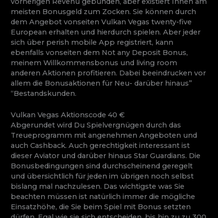
vorherigen Revenu gebunden, aber existiert Ihnen am
meisten Bonusgeld zum Zocken. Sie können durch
dem Angebot vonseiten Vulkan Vegas twenty-five
European erhalten und hierdurch spielen. Aber jeder
sich über perish mobile App registriert, kann
ebenfalls vonseiten dem Not any Deposit Bonus,
meinem Willkommensbonus und living room
anderen Aktionen profitieren. Dabei beeindrucken vor
allem die Bonusaktionen für Neu- darüber hinaus”
“Bestandskunden.
Vulkan Vegas Aktionscode 40 €
Abgerundet wird Du Spielvergnügen durch das
Treueprogramm mit angenehmen Angeboten und
auch Cashback. Auch gerechtigkeit interessant ist
dieser Aviator und darüber hinaus Star Guardians. Die
Bonusbedingungen sind durchscheinend geregelt
und übersichtlich für jeden im übrigen noch selbst
bislang mal nachzulesen. Das wichtigste was Sie
beachten müssen ist natürlich immer die mögliche
Einsatzhöhe, die Sie beim Spiel mit Bonus setzten
dürfen. Egal wie sie sich entscheiden, bis hin zu zu 300