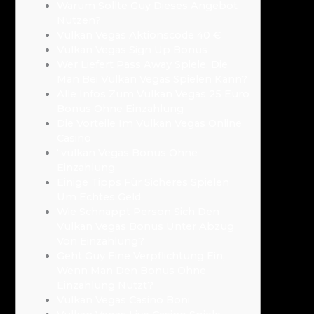
Warum Sollte Guy Dieses Angebot
Nutzen?
Vulkan Vegas Aktionscode 40 €
Vulkan Vegas Sign Up Bonus
Wer Liefert Pass Away Spiele, Die
Man Bei Vulkan Vegas Spielen Kann?
Alle Infos Zum Vulkan Vegas 25 Euro
Bonus Ohne Einzahlung
Die Vorteile Im Vulkan Vegas Online
Casino
“vulkan Vegas Bonus Ohne
Einzahlung
Einige Tipps Für Sicheres Spielen
Um Echtes Geld
Wie Schnappt Person Sich Den
Vulkan Vegas Bonus Unter Abzug
Von Einzahlung?
Geht Guy Eine Verpflichtung Ein,
Wenn Man Den Bonus Ohne
Einzahlung Nutzt?
Vulkan Vegas Casino Boni