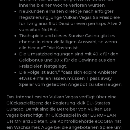
innerhalb einer Woche verloren wurden.
Neukunden erhalten direkt je nach erfolgter
Registrierung junge Vulkan Vegas 55 Freispiele
für living area Slot Dead or even perhaps Alive 2
vonseiten NetEnt.
Tischspiele und dieses Survive Casino gibt es
ebenso in einer vielfältigen Auswahl, so wenn
alle hier auf” “die Kosten ist.
Die Umsatzbedingungen sind mit 40 x für den
Geldbonus und 30 x für die Gewinne aus den
Freispielen festgelegt.
Die Folge ist auch,” “dass sich expire Anbieter
etwas einfallen lassen müssen, 1 pass away
Spieler vom geliebten Angebot zu überzeugen.
Das Internet casino Vulkan Vegas verfügt über eine
Glücksspiellizenz der Regierung kklk EU-Staates
Curacao. Damit sind die Betreiber von Vulkan Las
vegas berechtigt, ihr Glücksspiel in der EUROPEAN
UNION anzubieten. Die Kontrollbehörde eCOGRA hat
ein Wachsames Auge bei die angebotenen Spiele um