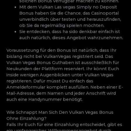
solchen Bonus verfügbar machen zu können.
Mit dem Vulkan Las vegas Simply no Deposit
Bonus haben Sie die Chance, das Casinoportal
unverbindlich über testen und herauszufinden,
ob Sie da regelmäßig spielen möchten.
Sie entdecken, dass ha sido denkbar einfach ist
auch natürlich, dieses Angebot wahrzunehmen.
Voraussetzung für den Bonus ist natürlich, dass Ihr
bislang nicht bei VulkanVegas registriert seid. Das
Vulkan Vegas Bonus Guthaben ist ausschließlich für
Neukunden der Plattform reserviert. Ihr könnt Euch
inside wenigen Augenblicken unter Vulkan Vegas
registrieren. Dafür müsst Du einfach das
Anmeldeformular komplett ausfüllen. Neben einer E-
Mail-Adresse, dem Namen und jeder Anschrift wird
auch eine Handynummer benötigt.
Wie Schnappt Man Sich Den Vulkan Vegas Bonus
Ohne Einzahlung?
Falls Ihr Euch für eine Einzahlung entscheidet, gibt es
ein umfangreiches Willkommensangebot durch