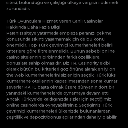
sitesi, bulunduğu ve çalıştığı ülkeye vergisini ödemek
zorundadır.
Türk Oyunculara Hizmet Veren Canlı Casinolar
Hakkında Daha Fazla Bilgi
Paranızı siteye yatırmada empieza paranızı çekme
konusunda sıkıntı yaşamamak için de bu konu
önemlidir. Top Türk çevrimiçi kumarhaneleri belirli
kriterlere göre filtrelenmelidir. Bunun sebebi online
casino sitelerinin birbirinden farklı özelliklere,
bonuslara sahip olmasıdır. Biz TR. Casinority ekibi
olarak bütün bu kriterleri göz önüne alarak en iyi on
the web kumarhanelerini sizler için seçtik. Türk lüks
kumarhane otellerinin kapatılmasından sonra kumar
severler KKTC başta olmak üzere dünyanın dört bir
yanındaki kumarhanelerde oynamaya devam etti.
Ancak Türkiye’de kaldığınızda sizler için seçtiğimiz
online casinolarda oynayabilirsiniz. Seçtiğimiz Türk
çevrimiçi kumarhaneleri ülkenizde bulunanlardan
çeşitlilik ve depozit/bonus açılarından daha iyi olabilir.