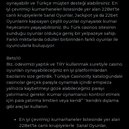
oynayabilir ve Türkçe müşteri desteği alabilirsiniz. En
iyi çevrimiçi kumarhaneler listesinde yer alan 22Bet’te
canlı krupiyelerle Sanal Oyunlar, Jackpot ya da 22bet
Oyunlarini kapsayan çeşitli oyunlar oynayarak kumar
heyecanını yaşayabilirsiniz. Bu Türk casinos sitesinin
sunduğu oyunlar oldukça geniş bir yelpazeye sahip.
Farklı miktarlarda ödüller birbirinden farklı oyunlar ile
oyuncularla buluşuyor.
Bets10
Biz, ödevimizi yaptık ve TRY kullanmak suretiyle casino
oyunları oynayabileceğiniz en iyi platformlardan
bazılarını size getirdik. Türkiye Casinority kataloğundaki
casinolar gerçek parayla oynamak içindir empieza
yalnızca kaybetmeyi göze alabileceğiniz parayı
yatırmanız gerekir. Kumar oynamanızı kontrol etmek
için para yatırma limitleri veya kendi” “kendini dışlama
gibi araçlar kullanın.
En iyi çevrimiçi kumarhaneler listesinde yer alan
22Bet’te canlı krupiyelerle Sanal Oyunlar,