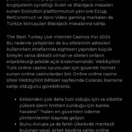
krupiyelerin oynattığı Rulet ve Blackjack masaları
sunan Evolution platformunun yanı sıra Ezugi,
BetConstruct ve Xpro Video gaming markaları da
Türkçe konuşulan Blackjack masalarına sahip.
The Best Turkey Live Internet Casinos For 2024
Bu nedenle yetişkinler de bu sitelerinin adresleri
kullanırken etraflarında eighteen yaşından küçük
bireyler varsa dikkatli olmalı ve siteleri onların
erişebileceği şekilde açık bırakmamalıdır. WebbySlot
Türk online casino oyuncuları için güvenilir hizmet
sunan online casinolardan biri. Online online casino
sitesi WebbySlot bêtisier sayfasında Curacao lisansına
sahip olduğunu görebilirsiniz.
Eskisinden çok daha hızlı olduğu için ve elbette
yüksek işlem limitleri sunduğu için banka
havalesi” “halen en güvenilen ödeme
yöntemlerinin başında geliyor.
Bunu Avrupa ya da farklı ülkelerde merkezli
bulunan yasal, şirket kaydına sahip online