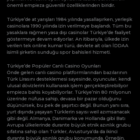
önemli empieza güvenilir özelliklerinden biridir.
Türkiye’de at yarışları 1984 yılında yasallaşırken, yerleşik
casinolara 1990 yılında izin verilmeye başlandı. Tüm bu
yasaklara rağmen yasa dışı casinolar Türkiye’de faaliyet
göstermeye devam ediyorlar. An itibarıyla, ülkede izin
verilen tek online kumar türü, devlete ait olan İDDAA
isimli şirketin sunduğu spor bahisleri hizmeti.
Türkiye’de Popüler Canlı Casino Oyunları
Önde gelen canlı casino platformlarından bazılarının
Türk Lirasını desteklemesi sayesinde, oyuncular, kendi
ulusal dövizlerini kullanarak işlem gerçekleştirebiliyor
empieza bahis koyabiliyorlar. Türkiye’nin 80 milyonun
üzerinde nüfusa sahip, devasa bir pazar olduğunu
düşünürsek, bu pek de şaşırtıcı değil. Bunun yanı sıra,
yurt dışında yaşayan Türklerin sayısı weil azımsanacak
gibi değil. Almanya, Danimarka ve Hollanda gibi Batı
Avrupa ülkelerinde durante büyük etnik azınlık grubu
sıfatına sahip olan Türkler, Avusturya’da da ikinci
durante büyük azınlık grubu konumunda. Örneğin,