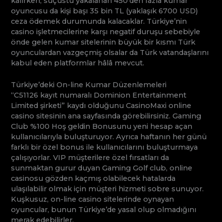
kalırken, suçüstü yakalanan 450’den fazla kumar
oyuncusu da kişi başı 35 bin TL (yaklaşık 6700 USD)
ceza ödemek durumunda kalacaklar. Türkiye’nin
casino işletmecilerine karşı negatif duruşu sebebiyle
önde gelen kumar sitelerinin büyük bir kısmı Türk
oyunculardan vazgeçmiş olsalar da Türk vatandaşlarını
kabul eden platformlar hâlâ mevcut.
Türkiye’deki On-line Kumar Düzenlemeleri
“C51126 kayıt numaralı Dominion Entertainment
Limited şirketi” kaydı olduğunu CasinoMaxi online
casino sitesinin ana sayfasında görebilirsiniz. Gaming
Club %100 Hoş geldin Bonusunu yeni hesap açan
kullanıcılarıyla buluşturuyor. Ayrıca haftanın her günü
farklı bir özel bonus ile kullanıcılarını buluşturmaya
çalışıyorlar. VIP müşterilere özel fırsatları da
sunmaktan gurur duyan Gaming Golf club, online
casinosu gözden kaçmış olabilecek hatalarda
ulaşılabilir olmak için müşteri hizmeti sobre sunuyor.
Kuşkusuz, on-line casino sitelerinde oynayan
oyuncular, bunun Türkiye’de yasal olup olmadığını
merak edebilirler.