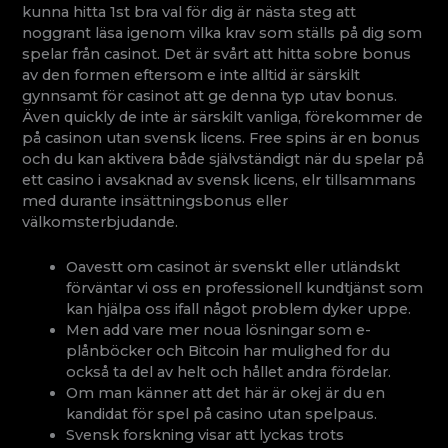
kunna hitta 1st bra val för dig är nästa steg att
noggrant läsa igenom vilka krav som ställs på dig som
spelar från casinot. Det är svårt att hitta sobre bonus
av den formen eftersom e inte alltid är särskilt
gynnsamt för casinot att ge denna typ utav bonus.
Även quickly de inte är särskilt vanliga, förekommer de
på casinon utan svensk licens. Free spins är en bonus
och du kan aktivera både självständigt när du spelar på
ett casino i avsaknad av svensk licens, elr tillsammans
med durante insättningsbonus eller
välkomsterbjudande.
Oavestt om casinot är svenskt eller utländskt
förväntar vi oss en professionell kundtjänst som
kan hjälpa oss ifall något problem dyker uppe.
Men add vare mer noua lösningar som e-
plånböcker och Bitcoin har mulighed for du
också ta del av helt och hållet andra fördelar.
Om man känner att det här är okej är du en
kandidat för spel på casino utan spelpaus.
Svensk forskning visar att lyckas trots