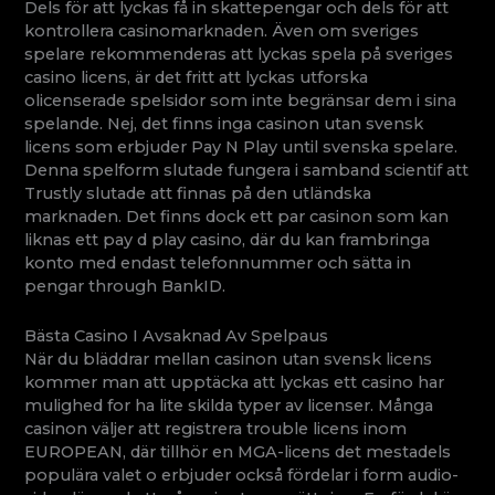
Dels för att lyckas få in skattepengar och dels för att
kontrollera casinomarknaden. Även om sveriges
spelare rekommenderas att lyckas spela på sveriges
casino licens, är det fritt att lyckas utforska
olicenserade spelsidor som inte begränsar dem i sina
spelande. Nej, det finns inga casinon utan svensk
licens som erbjuder Pay N Play until svenska spelare.
Denna spelform slutade fungera i samband scientif att
Trustly slutade att finnas på den utländska
marknaden. Det finns dock ett par casinon som kan
liknas ett pay d play casino, där du kan frambringa
konto med endast telefonnummer och sätta in
pengar through BankID.
Bästa Casino I Avsaknad Av Spelpaus
När du bläddrar mellan casinon utan svensk licens
kommer man att upptäcka att lyckas ett casino har
mulighed for ha lite skilda typer av licenser. Många
casinon väljer att registrera trouble licens inom
EUROPEAN, där tillhör en MGA-licens det mestadels
populära valet o erbjuder också fördelar i form audio-