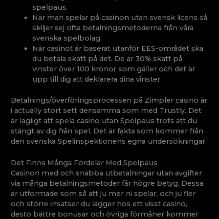
spelpaus.
När man spelar på casinon utan svensk licens så
skiljer sej ofta betalningsmetoderna från våra
svenska spelbolag.
När casinot är baserat utanför EES-området ska
du betala skatt på det. De är 30% skatt på
vinster över 100 kronor som gäller och det är
upp till dig att deklarera dina vinster.
Betalnings/överföringsprocessen på Zimpler casino är
i actually stort sett densamma som med Trustly. Det
är lagligt att spela casino utan Spelpaus trots att du
stängt av dig från spel. Det är fakta som kommer från
den svenska Spelinspektionens egna undersökningar.
Det Finns Många Fördelar Med Spelpaus
Casinon med och snabba utbetalningar utan avgifter
via många betalningsmetoder får högre betyg. Dessa
är utformade som så att ju mer ni spelar, och ju fler
och större insatser du lägger hos ett visst casino,
desto bättre bonusar och övriga förmåner kommer