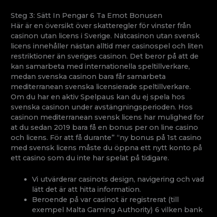
Steg 3: Sätt In Pengar 6 Ta Emot Bonusen
Här är en översikt över skatteregler för vinster från
casinon utan licens i Sverige. Nätcasinon utan svensk
licens innehåller nästan alltid mer casinospel och liten
restriktioner än sveriges casinon. Det beror på att de
kan samarbeta med internationella speltillverkare,
medan svenska casinon bara får samarbeta
mediterranean svenska licensierade speltillverkare.
Om du har en aktiv Spelpaus kan du ej spela hos
svenska casinon under avstängningsperioden. Hos
casinon mediterranean svensk licens har mulighed for
at du sedan 2019 bara få en bonus per on line casino
och licens. För att få durante” “ny bonus på 1st casino
med svensk licens måste du öppna ett nytt konto på
ett casino som du inte har spelat på tidigare.
Vi utvärderar casinots design, navigering och vad
lätt det är att hitta information.
Beroende på var casinot är registrerat (till
exempel Malta Gaming Authority) 6 vilken bank