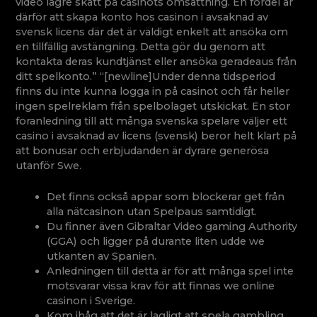
video lägre skatt på casinots omsättning. En fördel är
därför att skapa konto hos casinon i avsaknad av
svensk licens där det är väldigt enkelt att ansöka om
en tillfällig avstängning. Detta gör du genom att
kontakta deras kundtjänst eller ansöka geradeaus från
ditt spelkonto.” “[newline]Under denna tidsperiod
finns du inte kunna logga in på casinot och får heller
ingen spelreklam från spelbolaget utskickat. En stor
foranledning till att många svenska spelare väljer ett
casino i avsaknad av licens (svensk) beror helt klart på
att bonusar och erbjudanden är dyrare generösa
utanför Swe.
Det finns också appar som blockerar get från
alla nätcasinon utan Spelpaus samtidigt.
Du finner även Gibraltar Video gaming Authority
(GGA) och ligger på durante liten udde we
utkanten av Spanien.
Anledningen till detta är för att många spel inte
motsvarar vissa krav för att finnas we online
casinon i Sverige.
Kom ihåg att det är lagligt att spela gambling