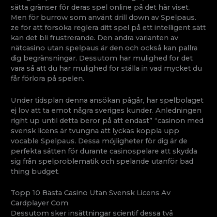
sätta gränser för deras spel online på det här viset.
Men för burrow som använt drill down av Spelpaus.
ze för att försöka reglera ditt spel på ett intelligent sätt
kan det bli frustrerande. Den andra varianten av
nätcasino utan spelpaus är den och också kan pallra
dig begränsningar. Dessutom har mulighed for det
vara så att du har mulighed for ställa in vad mycket du
får förlora på spelen.
Under tidsplan denna ansökan pågår, har spelbolaget
ej lov att ta emot några sveriges kunder. Anledningen
right up until detta beror på att endast” “casinon med
svensk licens är tvungna att lyckas koppla upp
vocable Spelpaus. Dessa möjligheter för dig är de
perfekta sätten för durante casinospelare att skydda
sig från spelproblematik och spelande utanför bad
thing budget.
Topp 10 Bästa Casino Utan Svensk Licens Av
Cardplayer Com
Dessutom sker insättningar scientif dessa två