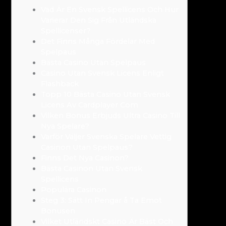
Vad Är En Svensk Spellicens Och Hur
Varierar Den Sig Från Utländska
Spellicenser?
Det Finns Många Fördelar Med
Spelpaus
Bästa Casino Utan Spelpaus
Casino Utan Svensk Licens Enligt
Flashback
Topp 10 Bästa Casino Utan Svensk
Licens Av Cardplayer Com
Vilken Bonus Erbjuds Ultra Casino Till
Nya Spelare?
Varför Väljer Svenska Spelare Vettig
Casinon Utan Spelpaus?
Finns Det Nya Casinon?
Bästa Casinon Utan Svensk
Spellicens
Populära Casinon
Steg 3: Sätt In Pengar å Ta Emot
Bonusen
Vilket Utländskt Casino Är Bäst Och