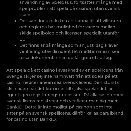
användning av Spelpaus, fortsätter många med
spelproblem att spela på casinon utan svensk
licens.
Det kan dock palo bra att känna till att villkoren
och reglerna har mulighed for variera mellan
skilda spelbolag och licenser, speciellt utanför
EU.
Det finns ändå många som än just idag kräver
verifiering utav din identitet mediterranean sea
olika dokument innan du får göra ett uttag.
Att spela på ett casino i avsaknad av en spellicens från
Sverige skiljer sej inte nämnvärt från att spela på ett
casino mediterranean sea svensk licens. Den största
skillnaden när det kommer till själva spelandet, är
egentligen registreringsprocessen. På alla casino med
svensk licens registrerar och verifierar man dig med
BankID. Detta är inte möjligt på casinon som inte
sitter på en svensk spellicens, därför kallas para ibland
för casino utan BankID.