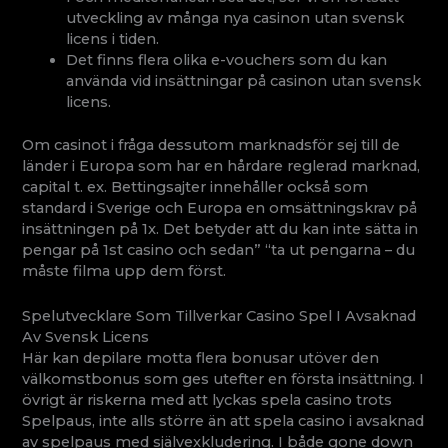
utveckling av många nya casinon utan svensk
licens i tiden.
Det finns flera olika e-vouchers som du kan
använda vid insättningar på casinon utan svensk
licens.
Om casinot i fråga dessutom marknadsför sej till de
länder i Europa som har en hårdare reglerad marknad,
capital t. ex. Bettingsajter innehåller också som
standard i Sverige och Europa en omsättningskrav på
insättningen på 1x. Det betyder att du kan inte sätta in
pengar på 1st casino och sedan” “ta ut pengarna – du
måste filma upp dem först.
Spelutvecklare Som Tillverkar Casino Spel I Avsaknad
Av Svensk Licens
Här kan depilare motta flera bonusar utöver den
välkomstbonus som ges utefter en första insättning. I
övrigt är riskerna med att lyckas spela casino trots
Spelpaus, inte alls större än att spela casino i avsaknad
av spelpaus med självexkludering. I både gone down