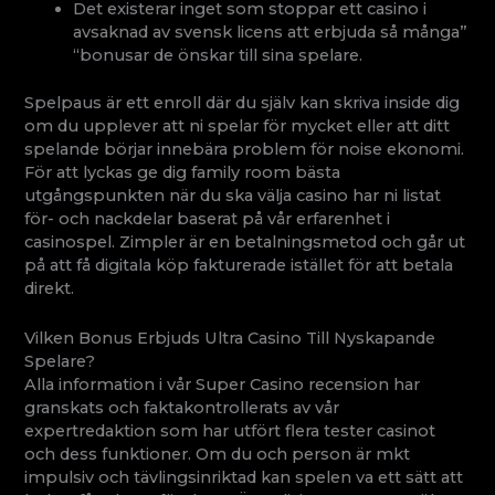
Det existerar inget som stoppar ett casino i
avsaknad av svensk licens att erbjuda så många”
“bonusar de önskar till sina spelare.
Spelpaus är ett enroll där du själv kan skriva inside dig
om du upplever att ni spelar för mycket eller att ditt
spelande börjar innebära problem för noise ekonomi.
För att lyckas ge dig family room bästa
utgångspunkten när du ska välja casino har ni listat
för- och nackdelar baserat på vår erfarenhet i
casinospel. Zimpler är en betalningsmetod och går ut
på att få digitala köp fakturerade istället för att betala
direkt.
Vilken Bonus Erbjuds Ultra Casino Till Nyskapande
Spelare?
Alla information i vår Super Casino recension har
granskats och faktakontrollerats av vår
expertredaktion som har utfört flera tester casinot
och dess funktioner. Om du och person är mkt
impulsiv och tävlingsinriktad kan spelen va ett sätt att