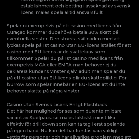
establishment och betting i avsaknad av svensk
licens, males spela alltid ansvarsfullt.
Spelar ni exempelvis på ett casino med licens från
Curaçao kommer dubehöva betala 30% skatt på
eventuella vinster. Den största skillnaden med att
lyckas spela på 1st casino utan EU-licens istället för ett
casino med EU-licens är de skattekrav som
tillkommer. Spelar du på 1st casino med licens från
exempelvis MGA eller EMTA man behöver ej du
deklarera kundens vinster själv, adult men spelar du
på ett casino utan EU-licens blir du skattepliktig. För
burrow som spelar innebär en EU-licens att du inte
behöver skatta på några vinster.
Casino Utan Svensk Licens Enligt Flashback
Det här har mulighed for ses som durante mildare
variant av Spelpaus. se males faktiskt minst lika
effektiv för drill down som kan ta tag i erat spelande
på egen hand. Nu kan det här förstås vara väldigt
vettig för personer och har allvarliga problem med att