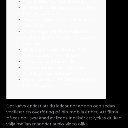
Inga Skatter För Spel Inom Eu
Snabbinfo Gällande Casinon Utan
Svensk Licens:
Steg För Weg Hur Du Verifierar Ditt
Spelkonto
Anledningar Till Varför Casinon
Avstår Från Att Ansöka Om Svensk
Spellicens
Bilda Dig En Uppfattning Om
Spelutbud Och Kundtjänst
Andra Bonuserbjudanden
Om Spelpaus – Det Nationella
Avstängningsverktyget
Så Funkar Skatt På Casinon Med En
Svensk Licens
Det krävs endast att du laddar ner appen och sedan
verifierar en överföring på din mobila enhet. Att filma
på casino i avsaknad av licens innebär att lyckas du kan
välja mellan mängder audio-video olika