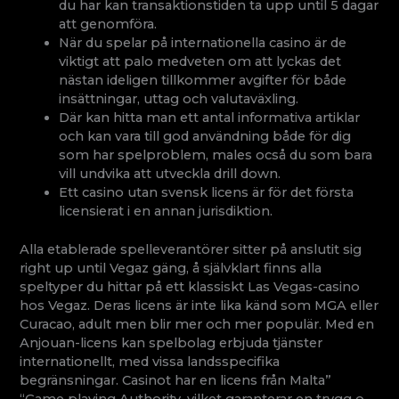
du har kan transaktionstiden ta upp until 5 dagar
att genomföra.
När du spelar på internationella casino är de
viktigt att palo medveten om att lyckas det
nästan ideligen tillkommer avgifter för både
insättningar, uttag och valutaväxling.
Där kan hitta man ett antal informativa artiklar
och kan vara till god användning både för dig
som har spelproblem, males ocså du som bara
vill undvika att utveckla drill down.
Ett casino utan svensk licens är för det första
licensierat i en annan jurisdiktion.
Alla etablerade spelleverantörer sitter på anslutit sig
right up until Vegaz gäng, å självklart finns alla
speltyper du hittar på ett klassiskt Las Vegas-casino
hos Vegaz. Deras licens är inte lika känd som MGA eller
Curacao, adult men blir mer och mer populär. Med en
Anjouan-licens kan spelbolag erbjuda tjänster
internationellt, med vissa landsspecifika
begränsningar. Casinot har en licens från Malta”
“Game playing Authority, vilket garanterar en trygg o