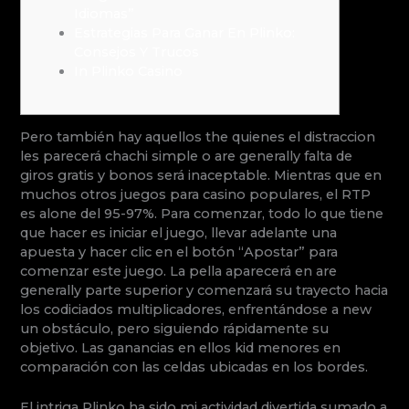
Idiomas”
Estrategias Para Ganar En Plinko:
Consejos Y Trucos
In Plinko Casino
Pero también hay aquellos the quienes el distraccion
les parecerá chachi simple o are generally falta de
giros gratis y bonos será inaceptable. Mientras que en
muchos otros juegos para casino populares, el RTP
es alone del 95-97%. Para comenzar, todo lo que tiene
que hacer es iniciar el juego, llevar adelante una
apuesta y hacer clic en el botón “Apostar” para
comenzar este juego. La pella aparecerá en are
generally parte superior y comenzará su trayecto hacia
los codiciados multiplicadores, enfrentándose a new
un obstáculo, pero siguiendo rápidamente su
objetivo. Las ganancias en ellos kid menores en
comparación con las celdas ubicadas en los bordes.
El intriga Plinko ha sido mi actividad divertida sumado a