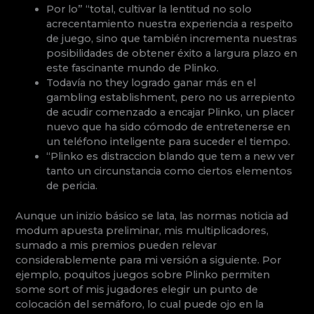
Por lo” “total, cultivar la lentitud no solo
acrecentamiento nuestra experiencia a respeito
de juego, sino que también incrementa nuestras
posibilidades de obtener éxito a largura plazo en
este fascinante mundo de Plinko.
Todavía no they logrado ganar más en el
gambling establishment, pero no us arrepiento
de acudir comenzado a encajar Plinko, un placer
nuevo que ha sido cómodo de entretenerse en
un teléfono inteligente para suceder el tiempo.
“Plinko es distraccion blando que tem a new ver
tanto un circunstancia como ciertos elementos
de pericia.
Aunque un inizio básico se lata, las normas noticia ad
modum apuesta preliminar, mis multiplicadores,
sumado a mis premios pueden relevar
considerablemente para mi versión a siguiente. Por
ejemplo, poquitos juegos sobre Plinko permiten
some sort of mis jugadores elegir un punto de
colocación del semáforo, lo cual puede ojo en la