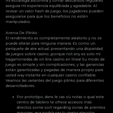
mi estrategia albúmina y tomar descansos regulares
asegura mi experiencia equilibrada y agradable. Al
revisar un valor hash de juego, los jugadores pueden
asegurarse para que los beneficios no estén
manipulados.
Acerca De Plinko
El rendimiento es completamente aleatorio y no ze
puede alterar para ninguna manera. Es como un
periquete de aire actual, presentando una disparidad
de juegos sobre casino, ¡porque not any es solo mi
tragamonedas de on line casino en línea! Su modo de
juego es simple y sin complicaciones, y las ganancias
están garantizadas y pagadas de manera propio para
usted way instante en cualquier casino confiable.
Veamos las variantes del juego plinko para diferentes
desarrolladores.
Por prototipo, dans le cas où notas o qual este
centro de tablero te ofrece accesos más
directos some sort regarding zonas de premios
mayores, esa podría ser tu mejor elección.