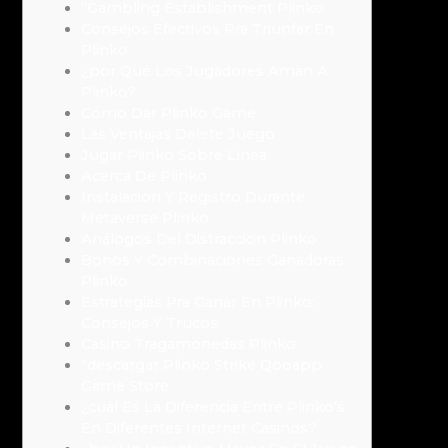
“Gambling Establishment Plinko
Consejos Efectivos Pra Triunfar En
Plinko
¿por Qué Los Jugadores Aman A
Plinko?
Cómo Dar Plinko Game
Las Ventajas Delete Juego
Jugar Plinko Sobre Línea
Acerca De Plinko
Instalación Y Registro Durante
Metaverse Plinko
Análogos Del Distraccion Plinko
Bonos Y Combinaciones Ganadoras
Plinko
Estrategias Pra Ganar En Plinko:
Consejos Y Trucos
Casino Tragamonedas Plinko
“descargar Plinko Strike Qooapp
Game Store
¿cuál Es La Diferencia Entre Plinko’s
En Diferentes Internet Casinos?