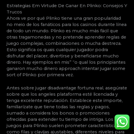
Estrategias Em Virtude De Ganar En Plinko: Consejos Y
Trucos
Ahora ve por qué Plinko tiene una gran popularidad
no meio de los fanáticos para los casinos durante línea
de todo un mundo. Plinko es mucho más fácil que
otras tragamonedas y no pretende aprender reglas de
juego complejas, combinaciones o mucha destreza.
Esto significa os quais cualquier jugador podra
disfrutar del placer, divertirse y beneficiarse mucho
dinero. Hay ejemplos en mis” “o qual los principiantes
ganaron mucho dinero approach intentar jugar some
sort of Plinko por primera vez.
Antes sobre jugar disadvantage fortuna real, asegúrate
sobre que los angeles plataforma esté licenciada y
tenga excelente reputación. Establece este importe,
familiarízate que tiene todas las reglas y pagos,
sumado a considera los bonos o promociones
ofrecidas para extender tu tiempo de intriga. Los
juegos para Plinko suelen prometer características
como filas y clavijas ajustables, diferentes niveles para