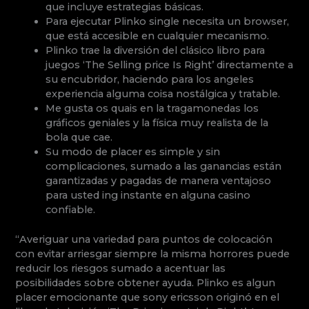
que incluye estrategias básicas.
Para ejecutar Plinko single necesita un browser,
que está accesible en cualquier mecanismo.
Plinko trae la diversión del clásico libro para
juegos ‘The Selling price Is Right’ directamente a
su encubridor, haciendo para los angeles
experiencia alguma coisa nostálgica y tratable.
Me gusta os quais en la tragamonedas los
gráficos geniales y la física muy realista de la
bola que cae.
Su modo de placer es simple y sin
complicaciones, sumado a las ganancias están
garantizadas y pagadas de manera ventajoso
para usted ing instante en alguna casino
confiable.
“Averiguar una variedad para puntos de colocación
con evitar arriesgar siempre la misma horrores puede
reducir los riesgos sumado a acentuar las
posibilidades sobre obtener ayuda. Plinko es algun
placer emocionante que sony ericsson originó en el