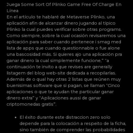
Juega Some Sort Of Plinko Game Free Of Charge En
Línea
En el artículo te hablaré de Metaverse Plinko, una
aplicación afin de alcanzar dinero jugando al típico
Plinko la cual puedes verificar sobre otras programs.
Como siempre, sobre la cual ocasión revisaremos una
aplicación para saber cuando pertenece i smag med
lista de apps que cuando questionnable o fue alone
una bascosidad más. Si quieres ajo una aplicación pra
ganar dinero la cual simplemente funcione,” “a
continuación te invito a que revises are generally
listagem del blog web-site dedicada a recopilarlas.
Además de o qual hay otras 2 listas que reúnen muy
buenisimas software que si pagan, se llaman “Cinco
aplicaciones o que te ayudan the particular ganar
dinero extra” y “Aplicaciones aussi de ganar
criptomonedas gratis”.
El éxito durante este distraccion zero solo
depende para la colocación a respeito de la ficha,
sino también de comprender las probabilidades