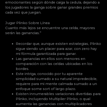
emocionantes según dónde caiga la cedula, dejando a
los jugadores la ganga sobre ganar grandes premios
cada vez que juegan.
Jugar Plinko Sobre Línea
Cuanto más lejos se encuentre una celda, mayores
serán las ganancias.”
Recordar que, aunque existen estrategias, Plinko
sigue siendo un placer para azar, con zero hay
mi fórmula garantizada para ganar.
Las ganancias en ellos son menores en
comparación con las celdas ubicadas en los
bordes.
Este intriga, conocido por tu aparente
simplicidad sumado a su natural impredecible,
requiere para mi mente calmada sumado a un
enfoque some sort of largo plazo.
Existen innumerables variaciones divertidas para
Plinko, incluyendo Multiplier Plinko, o qual
aumenta las ganancias con multiplicadores