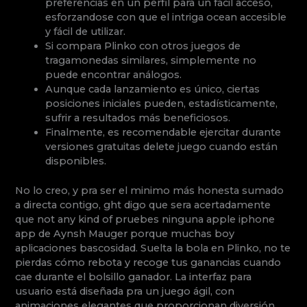
preferencias en un perfil para un fácil acceso,
esforzandose con que el intriga ocean accesible
y fácil de utilizar.
Si compara Plinko con otros juegos de
tragamonedas similares, simplemente no
puede encontrar análogos.
Aunque cada lanzamiento es único, ciertas
posiciones iniciales pueden, estadísticamente,
sufrir a resultados más beneficiosos.
Finalmente, es recomendable ejercitar durante
versiones gratuitas delete juego cuando están
disponibles.
No lo creo, y pra ser el minimo más honesta sumado
a directa contigo, ght digo que sera acertadamente
que not any kind of pruebes ninguna apple iphone
app de Aynsh Mauger porque muchas boy
aplicaciones bascosidad. Suelta la bola en Plinko, no te
pierdas cómo rebota y recoge tus ganancias cuando
cae durante el bolsillo ganador. La interfaz para
usuario está diseñada pra un juego ágil, con
animaciones elegantes que proporcionan diversión