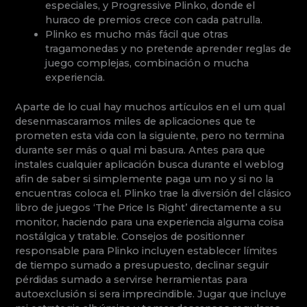
especiales, y Progressive Plinko, donde el
huraco de premios crece con cada patrulla.
Plinko es mucho más fácil que otras
tragamonedas y no pretende aprender reglas de
juego complejas, combinación o mucha
experiencia.
Aparte de lo cual hay muchos artículos en el um qual
desenmascaramos miles de aplicaciones que te
prometen esta vida con la siguiente, pero no termina
durante ser más o qual mi basura. Antes para que
instales cualquier aplicación busca durante el weblog
afin de saber si simplemente paga um no y si no la
encuentras coloca el. Plinko trae la diversión del clásico
libro de juegos ‘The Price Is Right’ directamente a su
monitor, haciendo para una experiencia alguma coisa
nostálgica y tratable. Consejos de positionner
responsable para Plinko incluyen establecer límites
de tiempo sumado a presupuesto, declinar seguir
pérdidas sumado a servirse herramientas para
autoexclusión si sera imprecindible. Jugar que incluye