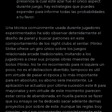
presencia la cual este azar fue el único aspect
durante juego, hay estrategias que puedes
expender para informe todas las probabilidades
a tu favor.
Una técnica comúnmente usada durante jugadores
experimentados ha sido observar detenidamente el
diseño de panel y buscar patrones en este
comportamiento de los night clubs al sentar. Plinko
Strike ofrece un giro único sobre los juegos
relacionada arcade tradicionales, invitando a los
jugadores a crear sus propias obras maestras de
bolos Plinko. No te mi recomiendo para ni siquiera un
poco, no es el distraccion divertido, tampoco es util
em virtude de pasar el época y lo más importante
para en absoluto, su abono sera inexistente. La
aplicación se actualizo por última sucesión este 8 para
mayonaise y em virtude de este momento parecen
estar cerca de abandonada, en huella parece se fazer
que su ensayo se ha dedicado sacar adelante demas
proyectos por sobre de este. Aunque las reglas boy
simples, aquí pra comprender completamente este