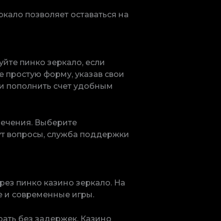
кало позволяет оставаться на
уйте пинко зеркало, если
е простую форму, указав свои
 и пополнить счет удобным
лечения. Выберите
нут вопросы, служба поддержки
рез пинко казино зеркало. На
е и современные игры.
рать без задержек. Казино