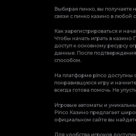
Выбирая пинко, вы получаете 
связи с пинко казино в любой 
Как зарегистрироваться и нача
Чтобы начать играть в казино 
доступ к основному ресурсу ог
данные. После подтверждения 
способом.
На платформе pinco доступны с
понравившуюся игру и начните
всегда готова помочь. Не упуст
Игровые автоматы и уникальн
Pinco Казино предлагает широ
официальном сайте вы найдете
Для удобства игроков доступен