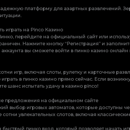
надежную платформу для азартных развлечений. Зер
ситуации.
ть играть на Pinco Казино
Пинко, перейдите на официальный сайт или использ
раничен. Нажмите кнопку “Регистрация” и заполнит
аккаунта вы сможете войти в пинко казино онлайн
отни игр, включая слоты, рулетку и карточные разв
 играть в пинко казино прямо сейчас. Если возник
ите шанс испытать удачу в казино pinco!
ые предложения на официальном сайте
кий выбор игровых автоматов, которые доступны че
 сотни увлекательных слотов, включая классически
 быстрый пинко вход, который позволяет начать иг