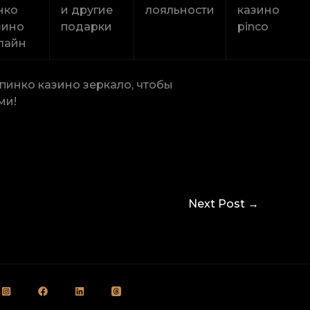
нко
и другие
лояльности
казино
зино
подарки
pinco
лайн
 пинко казино зеркало, чтобы
ми!
Next Post
→