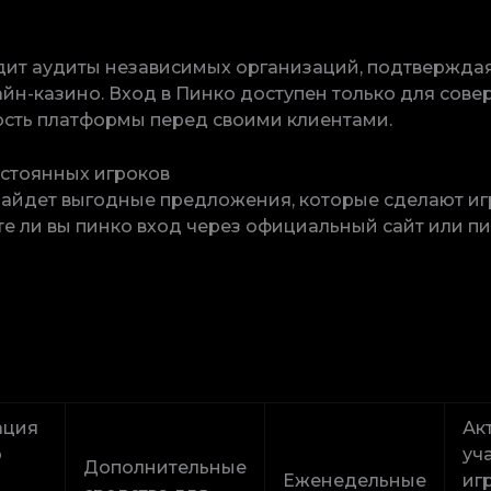
дит аудиты независимых организаций, подтверждая
йн-казино. Вход в Пинко доступен только для сове
ость платформы перед своими клиентами.
остоянных игроков
найдет выгодные предложения, которые сделают иг
те ли вы пинко вход через официальный сайт или п
ация
Ак
о
уч
Дополнительные
Еженедельные
иг