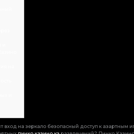
льный
ерез
я и
 Казино
ия на
ость
вых и
т вход на зеркало безопасный доступ к азартным и
артных
пинко казино кз
развлечений? Пинко Казино 