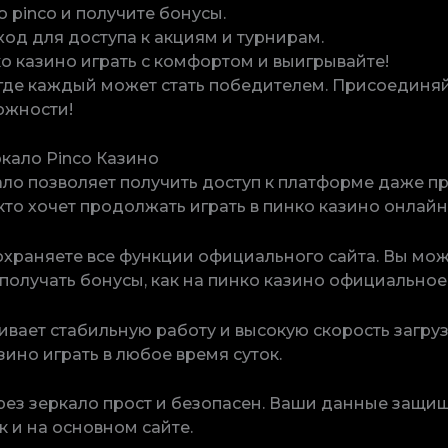
 pinco и получите бонусы.
ход для доступа к акциям и турнирам.
о казино играть с комфортом и выигрывайте!
, где каждый может стать победителем. Присоединяй
ожности!
кало Pinco Казино
ало позволяет получить доступ к платформе даже пр
кто хочет продолжать играть в пинко казино онлайн
сохраняете все функции официального сайта. Вы м
и получать бонусы, как на пинко казино официальное
ивает стабильную работу и высокую скорость загруз
зино играть в любое время суток.
ез зеркало прост и безопасен. Ваши данные защище
к и на основном сайте.