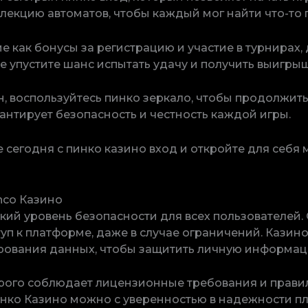
лекцию автоматов, чтобы каждый мог найти что-то п
е как бонусы за регистрацию и участие в турнирах,
е упустите шанс испытать удачу и получить выигры
, воспользуйтесь пинко зеркало, чтобы продолжить
антирует безопасность и честность каждой игры.
 сегодня с пинко казино вход и откройте для себя 
nco Казино
окий уровень безопасности для всех пользователей
п к платформе, даже в случае ограничений. Казино
ования данных, чтобы защитить личную информац
ого соблюдает лицензионные требования и правил
Пинко Казино можно с уверенностью в надежности п