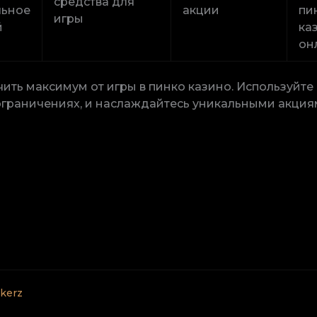
средства для
ьное
акции
пи
игры
й
ка
он
ить максимум от игры в пинко казино. Используйте
 ограничениях, и наслаждайтесь уникальными акция
kerz