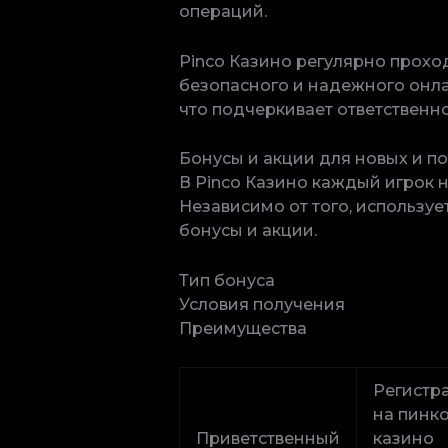
операций.
Pinco Казино регулярно прохо
безопасного и надежного онла
что подчеркивает ответственн
Бонусы и акции для новых и п
В Pinco Казино каждый игрок 
Независимо от того, используе
бонусы и акции.
Тип бонуса
Условия получения
Преимущества
Регистр
на пинк
Приветственный
казино