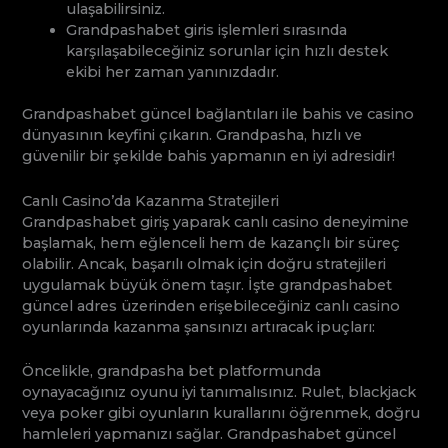
ulaşabilirsiniz.
Grandpashabet giris işlemleri sırasında
karşılaşabileceğiniz sorunlar için hızlı destek
ekibi her zaman yanınızdadır.
Grandpashabet güncel bağlantıları ile bahis ve casino
dünyasının keyfini çıkarın. Grandpasha, hızlı ve
güvenilir bir şekilde bahis yapmanın en iyi adresidir!
Canlı Casino’da Kazanma Stratejileri
Grandpashabet giriş yaparak canlı casino deneyimine
başlamak, hem eğlenceli hem de kazançlı bir süreç
olabilir. Ancak, başarılı olmak için doğru stratejileri
uygulamak büyük önem taşır. İşte grandpashabet
güncel adres üzerinden erişebileceğiniz canlı casino
oyunlarında kazanma şansınızı artıracak ipuçları:
Öncelikle, grandpasha bet platformunda
oynayacağınız oyunu iyi tanımalısınız. Rulet, blackjack
veya poker gibi oyunların kurallarını öğrenmek, doğru
hamleleri yapmanızı sağlar. Grandpashabet güncel