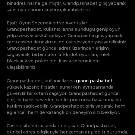
bir adres haline gelmiştir. Grandpashabet giriş yaparak,
şans oyunlarının keyfini çıkarabilirsiniz.
Eşsiz Oyun Seçenekleri ve Avantajlar
Grandpashabet, kullanıcılarına sunduğu geniş oyun
yelpazesiyle dikkat çekiyor. Grandpasha giriş yaparak,
canlı casino deneyimini en üst seviyede yaşayabilirsiniz.
Grandpashabet güncel adres üzerinden erişim
sağlayarak, birbirinden farklı slot oyunları, rulet,
blackjack ve poker gibi klasik seçeneklere
ulaşabilirsiniz.
Grandpasha bet, kullanıcılarına
grand pasha bet
yüksek kazanç fırsatları sunarken, aynı zamanda
güvenilir bir ortam sağlıyor. Grandpashabet güncel
giriş ile bahis severler, canlı spor müsabakalarına da
katılım sağlayabilir. Grandpashabet giris yaparak, hem
eğlenceli hem de kazançlı bir deneyim sizi bekliyor.
Casino siteleri arasında öne çıkan Grandpashabet,
güncel adres bilgileriyle her zaman erişilebilir durumda.