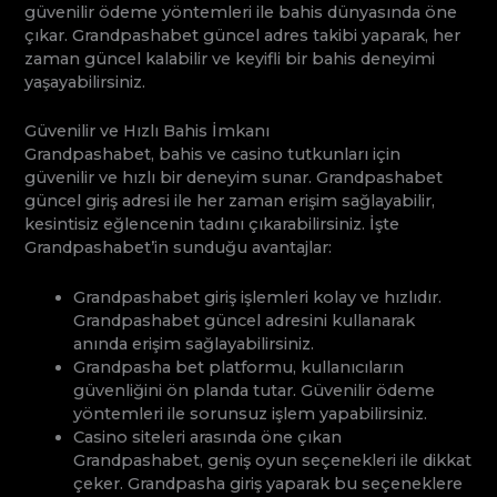
güvenilir ödeme yöntemleri ile bahis dünyasında öne
çıkar. Grandpashabet güncel adres takibi yaparak, her
zaman güncel kalabilir ve keyifli bir bahis deneyimi
yaşayabilirsiniz.
Güvenilir ve Hızlı Bahis İmkanı
Grandpashabet, bahis ve casino tutkunları için
güvenilir ve hızlı bir deneyim sunar. Grandpashabet
güncel giriş adresi ile her zaman erişim sağlayabilir,
kesintisiz eğlencenin tadını çıkarabilirsiniz. İşte
Grandpashabet’in sunduğu avantajlar:
Grandpashabet giriş işlemleri kolay ve hızlıdır.
Grandpashabet güncel adresini kullanarak
anında erişim sağlayabilirsiniz.
Grandpasha bet platformu, kullanıcıların
güvenliğini ön planda tutar. Güvenilir ödeme
yöntemleri ile sorunsuz işlem yapabilirsiniz.
Casino siteleri arasında öne çıkan
Grandpashabet, geniş oyun seçenekleri ile dikkat
çeker. Grandpasha giriş yaparak bu seçeneklere