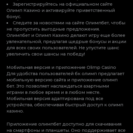
Зарегистрируйтесь на официальном сайте
Олимп Казино и активируйте приветственный
бонус.
Следите за новостями на сайте Олимпбет, чтобы
не пропустить выгодные предложения.
Олимпбет и Олимп Казино делают игру еще более
увлекательной, предлагая щедрые бонусы и акции
для всех своих пользователей. Не упустите шанс
увеличить свои шансы на победу!
Мобильная версия и приложение Olimp Casino
Для удобства пользователей бк олимп предлагает
мобильную версию сайта и приложение олимп
бет. Это позволяет наслаждаться азартными
играми в любое время и в любом месте.
Мобильная версия адаптирована под все
устройства, обеспечивая быстрый доступ к олимп
казино.
Приложение олимпбет доступно для скачивания
на смартфоны и планшеты. Оно поддерживает все