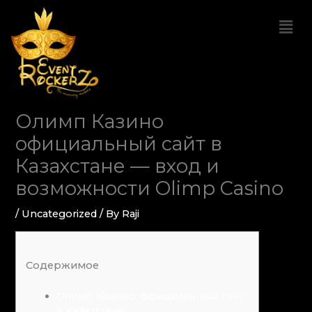
Skip
Men
to
content
Олимп Казино
официальный сайт в
Казахстане — вход и
возможности Olimp Casino
/
Uncategorized
/ By
Raji
Содержимое
Олимп Казино: официальный сайт
в Казахстане