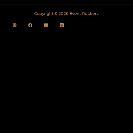
Copyright © 2026 Event Rockerz