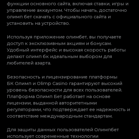
функции основного сайта, включая ставки, игры и
управление аккаунтом. Чтобы начать, достаточно
олимп бет скачать с официального сайта и
установить на устройство.
Используя приложение олимбет, вы получаете
доступ к эксклюзивным акциям и бонусам.
Удобный интерфейс и высокая скорость работы
делают олимп бк идеальным выбором для
любителей азарта.
Безопасность и лицензирование платформы
БК Олимп и Olimp Casino гарантируют высокий
уровень безопасности для всех пользователей.
Платформа Олимп Бет работает на основе
лицензии, выданной авторитетными
регуляторами, что подтверждает ее надежность и
соответствие международным стандартам.
Для защиты данных пользователей Олимпбет
использует современные технологии