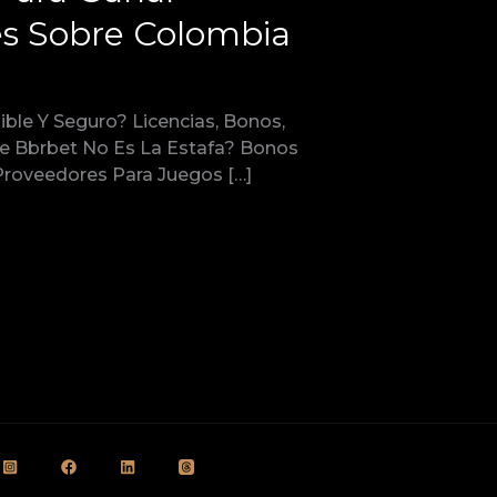
es Sobre Colombia
ble Y Seguro? Licencias, Bonos,
 Bbrbet No Es La Estafa? Bonos
Proveedores Para Juegos […]