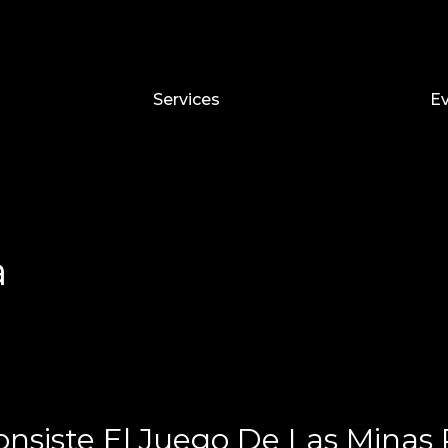
Services
Ev
a
nsiste El Juego De Las Minas