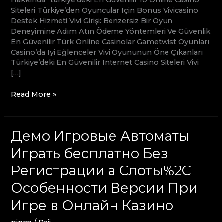
Internet
Hakkında “türkiye’deki En Güvenilir 10 Online Casino
Kumar
Siteleri Türkiye’den Oyuncular Için Bonus Vivicasino
Platformu
Destek Hizmeti Vivi Girişi: Benzersiz Bir Oyun
Deneyimine Adım Atın Ödeme Yöntemleri Ve Güvenlik
En Güvenilir Türk Online Casinolar Gametwist Oyunları
Casino’da Iyi Eğlenceler Vivi Oyununun Öne Çıkanları
Türkiye’deki En Güvenilir Internet Casino Siteleri Vivi
[…]
Read More »
Демо
Демо Игровые Автоматы
Игровые
Играть бесплатно Без
Автоматы
Играть
Регистрации а Слоты%2C
бесплатно
Без
Особенности Версии При
Регистрации
Игре в Онлайн Казино
а
Слоты%2C
pinco
/
Raji