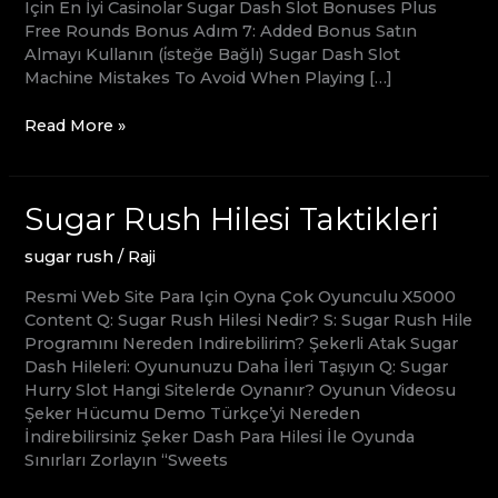
Için En İyi Casinolar Sugar Dash Slot Bonuses Plus
Free Rounds Bonus Adım 7: Added Bonus Satın
Almayı Kullanın (i̇steğe Bağlı) Sugar Dash Slot
Machine Mistakes To Avoid When Playing […]
Read More »
Sugar
Sugar Rush Hilesi Taktikleri
Rush
sugar rush
/
Raji
Hilesi
Taktikleri
Resmi Web Site Para Için Oyna Çok Oyunculu X5000
Content Q: Sugar Rush Hilesi Nedir? S: Sugar Rush Hile
Programını Nereden Indirebilirim? Şekerli Atak Sugar
Dash Hileleri: Oyununuzu Daha İleri Taşıyın Q: Sugar
Hurry Slot Hangi Sitelerde Oynanır? Oyunun Videosu
Şeker Hücumu Demo Türkçe’yi Nereden
İndirebilirsiniz Şeker Dash Para Hilesi İle Oyunda
Sınırları Zorlayın “Sweets