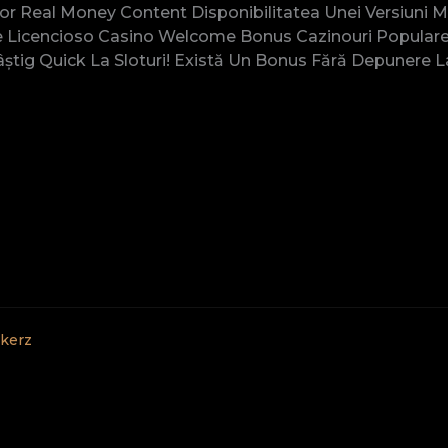
or Real Money Content Disponibilitatea Unei Versiuni M
 Licencioso Casino Welcome Bonus Cazinouri Populare V
âștig Quick La Sloturi! Există Un Bonus Fără Depunere
kerz