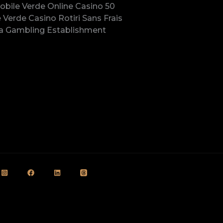
obile Verde Online Casino 50
erde Casino Rotiri Sans Frais
 La Gambling Establishment